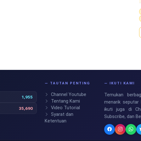
S
— TAUTAN PENTING
— IKUTI KAMI
Channel Youtube
Temukan berbaga
1,955
Tentang Kami
menarik seputar 
Video Tutorial
35,690
ikuti juga di C
Syarat dan
Subscribe, dan B
Ketentuan