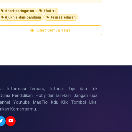
#hari-peringatan
#hut-ri
#juknis-dan-panduan
#surat-edaran
Lihat Semua Tags
i Informasi Terbaru, Tutorial, Tips dan Trik
Dunia Pendidikan, Hoby dan lain-lain. Jangan lupa
hannel Youtube MasTio Kdr, Klik Tombol Like,
erikan Komentarmu.