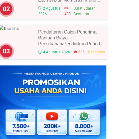
Tahun 2026, Ini Strategi Dan
02
2 Agustus
Surat Edaran
Alurnya
2026
433
Bersama
Pendaftaran Calon Penerima
Bantuan Biaya
Perkuliahan/Pendidikan Periode
Agustus 2026 Resmi Dibuka,
03
4 Agustus 2026
306
Beasiswa
Simak Syarat Dan Jadwal
Lengkapnya