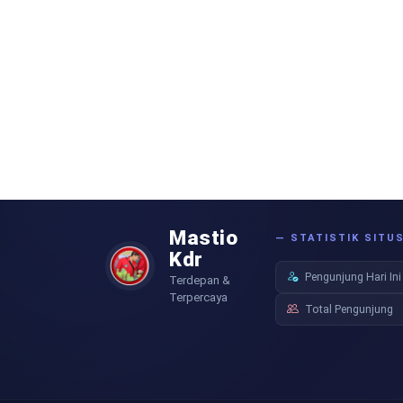
Mastio
— STATISTIK SITU
Kdr
Pengunjung Hari Ini
Terdepan &
Terpercaya
Total Pengunjung