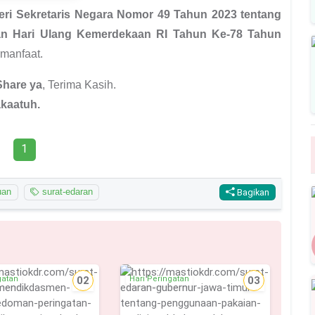
ri Sekretaris Negara Nomor 49 Tahun 2023 tentang
an Hari Ulang Kemerdekaan RI Tahun Ke-78 Tahun
manfaat.
Share ya
, Terima Kasih.
kaatuh.
1
uan
surat-edaran
Bagikan
gatan
02
Hari Peringatan
03