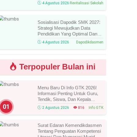
Takola
4 Agustus 2026
Revitalisasi Sekolah
Sosialisasi Dapodik SMK 2027:
Strategi Mewujudkan Data
Pendidikan Yang Optimal Dan
Valid
4 Agustus 2026
Dapodikdasmen
Terpopuler Bulan ini
Menu Baru Di Info GTK 2026!
Informasi Penting Untuk Guru,
Tendik, Siswa, Dan Kepala
Sekolah, Segera Cek Ini Batas
01
2 Agustus 2026
816
Info GTK
Waktunya!
Surat Edaran Kemendikdasmen
Tentang Penguatan Kompetensi
Literasi Dan Numerasi Murid