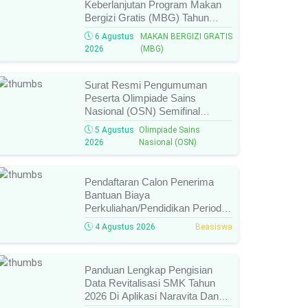
Keberlanjutan Program Makan
Bergizi Gratis (MBG) Tahun
2026, Ini Syarat, Prosedur,
6 Agustus
MAKAN BERGIZI GRATIS
Batas Waktu, Dan Cara
2026
(MBG)
Konfirmasinya!
Surat Resmi Pengumuman
Peserta Olimpiade Sains
Nasional (OSN) Semifinal
Jenjang
5 Agustus
Olimpiade Sains
SMA/MA/SMK/MAK/Sederajat
2026
Nasional (OSN)
Tahun 2026, Cek Daftar Nama
Lolos, Bidang Lomba, Dan
Jadwal Selanjutnya!
Pendaftaran Calon Penerima
Bantuan Biaya
Perkuliahan/Pendidikan Periode
Agustus 2026 Resmi Dibuka,
4 Agustus 2026
Beasiswa
Simak Syarat Dan Jadwal
Lengkapnya
Panduan Lengkap Pengisian
Data Revitalisasi SMK Tahun
2026 Di Aplikasi Naravita Dan