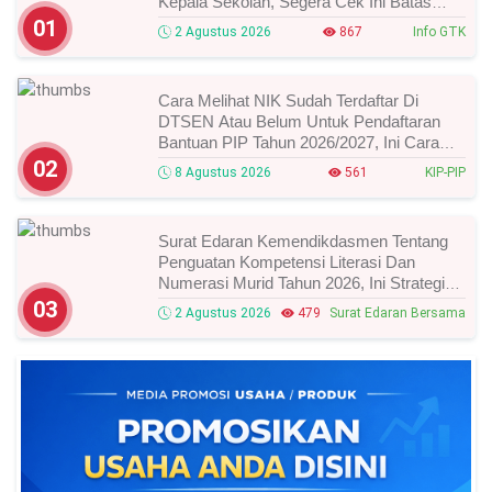
Kepala Sekolah, Segera Cek Ini Batas
Waktunya!
01
2 Agustus 2026
867
Info GTK
Cara Melihat NIK Sudah Terdaftar Di
DTSEN Atau Belum Untuk Pendaftaran
Bantuan PIP Tahun 2026/2027, Ini Cara
Cek Dan Syarat Perubahan Desil!
02
8 Agustus 2026
561
KIP-PIP
Surat Edaran Kemendikdasmen Tentang
Penguatan Kompetensi Literasi Dan
Numerasi Murid Tahun 2026, Ini Strategi
Dan Alurnya
03
2 Agustus 2026
479
Surat Edaran Bersama