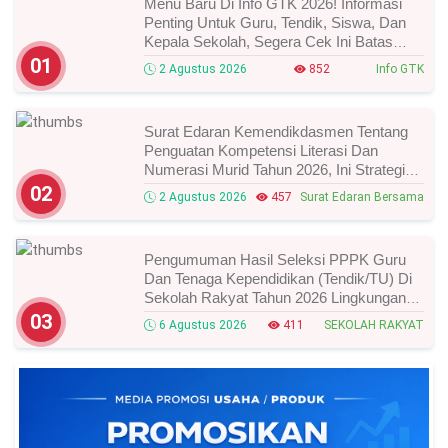
Menu Baru Di Info GTK 2026! Informasi
Penting Untuk Guru, Tendik, Siswa, Dan
Kepala Sekolah, Segera Cek Ini Batas
Waktunya!
01
2 Agustus 2026
852
Info GTK
Surat Edaran Kemendikdasmen Tentang
Penguatan Kompetensi Literasi Dan
Numerasi Murid Tahun 2026, Ini Strategi
Dan Alurnya
02
2 Agustus 2026
457
Surat Edaran Bersama
Pengumuman Hasil Seleksi PPPK Guru
Dan Tenaga Kependidikan (Tendik/TU) Di
Sekolah Rakyat Tahun 2026 Lingkungan
Kementerian Sosial RI, Ini Daftar Nama
03
6 Agustus 2026
411
SEKOLAH RAKYAT
Peserta Yang Lolos!