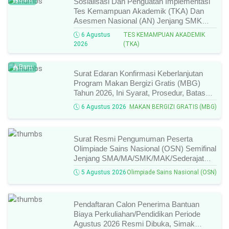
Sosialisasi Dan Penguatan Implementasi
Tes Kemampuan Akademik (TKA) Dan
Asesmen Nasional (AN) Jenjang SMK
Tahun 2026, Ini Jadwal, Materi, Dan Link
6 Agustus
TES KEMAMPUAN AKADEMIK
Mengikutinya!
2026
(TKA)
Baru
Surat Edaran Konfirmasi Keberlanjutan
Program Makan Bergizi Gratis (MBG)
Tahun 2026, Ini Syarat, Prosedur, Batas
Waktu, Dan Cara Konfirmasinya!
6 Agustus 2026
MAKAN BERGIZI GRATIS (MBG)
Surat Resmi Pengumuman Peserta
Olimpiade Sains Nasional (OSN) Semifinal
Jenjang SMA/MA/SMK/MAK/Sederajat
Tahun 2026, Cek Daftar Nama Lolos,
5 Agustus 2026
Olimpiade Sains Nasional (OSN)
Bidang Lomba, Dan Jadwal Selanjutnya!
Pendaftaran Calon Penerima Bantuan
Biaya Perkuliahan/Pendidikan Periode
Agustus 2026 Resmi Dibuka, Simak