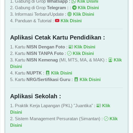
1. Gabung di Grop
Whatsapp :
Klik Disini
2. Gabung di Grop
Telegram :
:
Klik Disini
3. Informasi Terbaru/Update :
Klik Disini
4. Panduan & Tutorial :
Klik Disini
Aplikasi Cetak Kartu Pendidikan :
1. Kartu
NISN Dengan Foto
:
Klik Disini
2. Kartu
NISN TANPA Foto
:
Klik Disini
3. Kartu
NISN Kemenag
(MI, MTS, MA, & MAK) :
Klik
Disini
4. Kartu
NUPTK
:
Klik Disini
5. Kartu
NRG/Sertifikasi Guru
:
Klik Disini
Aplikasi Sekolah :
1. Praktik Kerja Lapangan (PKL) "Juantika" :
Klik
Disini
2. Sistem Management Persuratan (Simantan) :
Klik
Disini