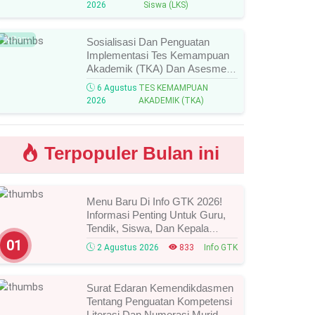
2026
Siswa (LKS)
Peraih Medali!
Baru
Sosialisasi Dan Penguatan
Implementasi Tes Kemampuan
Akademik (TKA) Dan Asesmen
Nasional (AN) Jenjang SMK
6 Agustus
TES KEMAMPUAN
Tahun 2026, Ini Jadwal, Materi,
2026
AKADEMIK (TKA)
Dan Link Mengikutinya!
Terpopuler Bulan ini
Menu Baru Di Info GTK 2026!
Informasi Penting Untuk Guru,
Tendik, Siswa, Dan Kepala
Sekolah, Segera Cek Ini Batas
01
2 Agustus 2026
833
Info GTK
Waktunya!
Surat Edaran Kemendikdasmen
Tentang Penguatan Kompetensi
Literasi Dan Numerasi Murid