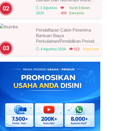
Tahun 2026, Ini Strategi Dan
02
2 Agustus
Surat Edaran
Alurnya
2026
438
Bersama
Pendaftaran Calon Penerima
Bantuan Biaya
Perkuliahan/Pendidikan Periode
Agustus 2026 Resmi Dibuka,
03
4 Agustus 2026
322
Beasiswa
Simak Syarat Dan Jadwal
Lengkapnya