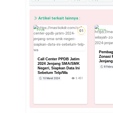
Artikel terkait lainnya :
PPDB
01
PPDB
10 Maret 2024
Pembag
Zonasi 
Call Center PPDB Jatim
Jenjan
2024 Jenjang SMA/SMK
8 Febru
Negeri, Siapkan Data Ini
Sebelum Telp/Wa
3.451
10 Maret 2024