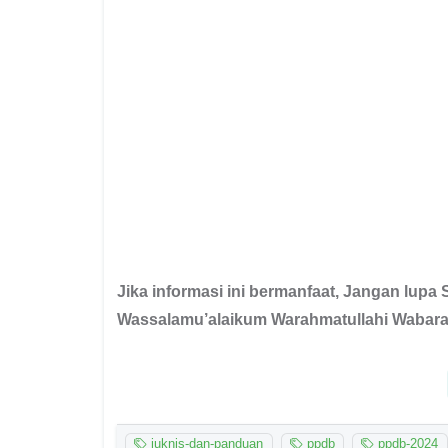
Jika informasi ini bermanfaat, Jangan lupa 
Wassalamu’alaikum Warahmatullahi Wabara
juknis-dan-panduan
ppdb
ppdb-2024