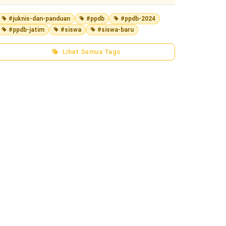
#juknis-dan-panduan
#ppdb
#ppdb-2024
#ppdb-jatim
#siswa
#siswa-baru
Lihat Semua Tags