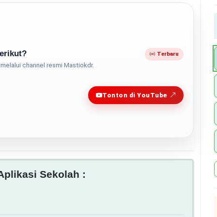
erikut?
Terbaru
melalui channel resmi Mastiokdr.
Play
Tonton di YouTube
plikasi Sekolah :