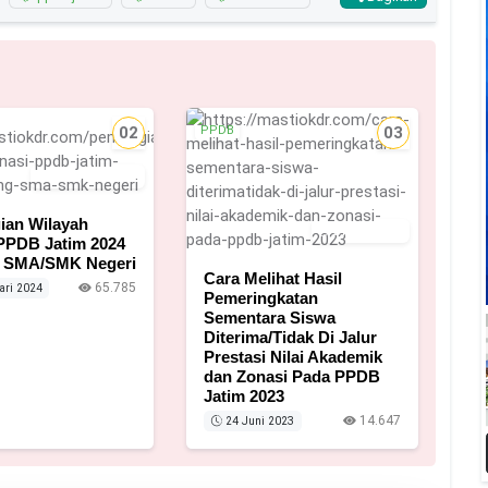
02
PPDB
03
8 Februari 2024
ian Wilayah
24 Juni 2023
PPDB Jatim 2024
g SMA/SMK Negeri
Cara Melihat Hasil
65.785
ari 2024
Pemeringkatan
Sementara Siswa
Diterima/Tidak Di Jalur
Prestasi Nilai Akademik
dan Zonasi Pada PPDB
Jatim 2023
14.647
24 Juni 2023