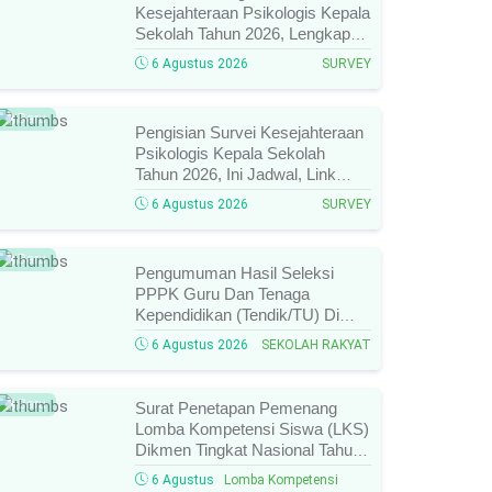
Kesejahteraan Psikologis Kepala
Sekolah Tahun 2026, Lengkap
Link Resmi, Jadwal, Panduan,
6 Agustus 2026
SURVEY
Dan Hal Yang Wajib
Diperhatikan!
Baru
Pengisian Survei Kesejahteraan
Psikologis Kepala Sekolah
Tahun 2026, Ini Jadwal, Link
Resmi, Cara Pengisian, Dan
6 Agustus 2026
SURVEY
Ketentuan Lengkapnya!
Baru
Pengumuman Hasil Seleksi
PPPK Guru Dan Tenaga
Kependidikan (Tendik/TU) Di
Sekolah Rakyat Tahun 2026
6 Agustus 2026
SEKOLAH RAKYAT
Lingkungan Kementerian Sosial
RI, Ini Daftar Nama Peserta
Yang Lolos!
Baru
Surat Penetapan Pemenang
Lomba Kompetensi Siswa (LKS)
Dikmen Tingkat Nasional Tahun
2026 Resmi Terbit, Ini Daftar
6 Agustus
Lomba Kompetensi
Lengkap Nama Juara Dan