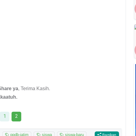
Share ya
, Terima Kasih.
kaatuh.
1
2
ppdb-jatim
siswa
siswa-baru
Bagikan