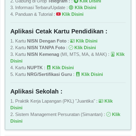
2. Gabung di Grop
Telegram :
:
Klik Disini
3. Informasi Terbaru/Update :
Klik Disini
4. Panduan & Tutorial :
Klik Disini
Aplikasi Cetak Kartu Pendidikan :
1. Kartu
NISN Dengan Foto
:
Klik Disini
2. Kartu
NISN TANPA Foto
:
Klik Disini
3. Kartu
NISN Kemenag
(MI, MTS, MA, & MAK) :
Klik
Disini
4. Kartu
NUPTK
:
Klik Disini
5. Kartu
NRG/Sertifikasi Guru
:
Klik Disini
Aplikasi Sekolah :
1. Praktik Kerja Lapangan (PKL) "Juantika" :
Klik
Disini
2. Sistem Management Persuratan (Simantan) :
Klik
Disini