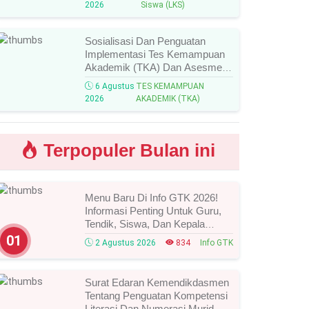
2026
Siswa (LKS)
Peraih Medali!
Sosialisasi Dan Penguatan
Implementasi Tes Kemampuan
Akademik (TKA) Dan Asesmen
Nasional (AN) Jenjang SMK
6 Agustus
TES KEMAMPUAN
Tahun 2026, Ini Jadwal, Materi,
2026
AKADEMIK (TKA)
Dan Link Mengikutinya!
Terpopuler Bulan ini
Menu Baru Di Info GTK 2026!
Informasi Penting Untuk Guru,
Tendik, Siswa, Dan Kepala
Sekolah, Segera Cek Ini Batas
01
2 Agustus 2026
834
Info GTK
Waktunya!
Surat Edaran Kemendikdasmen
Tentang Penguatan Kompetensi
Literasi Dan Numerasi Murid