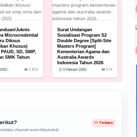
27 Juli 2022
5 Februari 2026
anduan/Juknis
Surat Undangan
a Microcredential
Sosialisasi Program S2
ru Diksus
Double Degree [Split-Site
ikan Khusus)
Masters Program]
 PAUD, SD, SMP,
Kementerian Agama dan
an SMK Tahun
Australia Awards
Indonesia Tahun 2026
2.832
516
 2022
5 Februari 2026
erikut?
Terbaru
melalui channel resmi Mastiokdr.