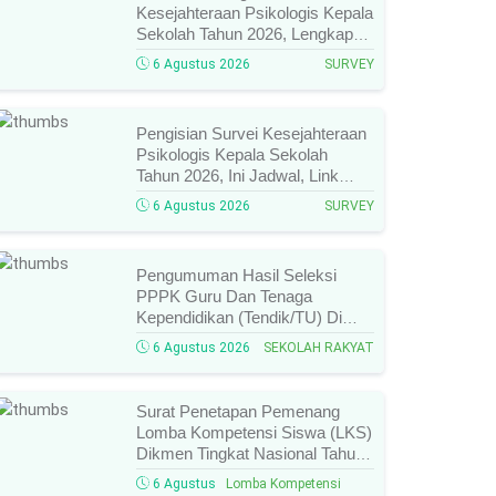
Kesejahteraan Psikologis Kepala
Sekolah Tahun 2026, Lengkap
Link Resmi, Jadwal, Panduan,
6 Agustus 2026
SURVEY
Dan Hal Yang Wajib
Diperhatikan!
Pengisian Survei Kesejahteraan
Psikologis Kepala Sekolah
Tahun 2026, Ini Jadwal, Link
Resmi, Cara Pengisian, Dan
6 Agustus 2026
SURVEY
Ketentuan Lengkapnya!
Pengumuman Hasil Seleksi
PPPK Guru Dan Tenaga
Kependidikan (Tendik/TU) Di
Sekolah Rakyat Tahun 2026
6 Agustus 2026
SEKOLAH RAKYAT
Lingkungan Kementerian Sosial
RI, Ini Daftar Nama Peserta
Yang Lolos!
Surat Penetapan Pemenang
Lomba Kompetensi Siswa (LKS)
Dikmen Tingkat Nasional Tahun
2026 Resmi Terbit, Ini Daftar
6 Agustus
Lomba Kompetensi
Lengkap Nama Juara Dan