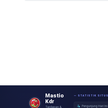
Mastio
— STATISTIK SITU
Kdr
Pengunjung Hari Ini
Terdepan &