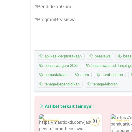
#PendidikanGuru
#ProgramBeasiswa
aplikasi-perpustakaan
beasiswa
beasi
beasiswa-guru-2025
beasiswa-studi-lanjut-g
perpustakaan
stem
surat-edaran
tenaga-kependidikan
tenaga-laboran
Artikel terkait lainnya :
Beasiswa
01
Beasiswa