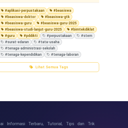
#aplikasi-perpustakaan
#beasiswa
#beasiswa-doktor
#beasiswa-gtk
#beasiswa-guru
#beasiswa-guru-2025
#beasiswa-studi-lanjut-guru-2025
#bimtekdiklat
#guru
#pddikti
#perpustakaan
#stem
#surat-edaran
#tata-usaha
#tenaga-administrasi-sekolah
#tenaga-kependidikan
#tenaga-laboran
Lihat Semua Tags
i Informasi Terbaru, Tutorial, Tips dan Trik