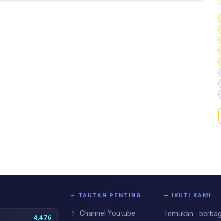
S
— TAUTAN PENTING
— IKUTI KAMI
Channel Youtube
Temukan berbaga
4,476