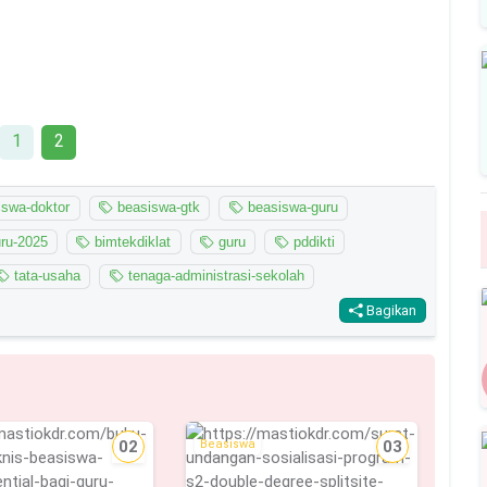
1
2
swa-doktor
beasiswa-gtk
beasiswa-guru
uru-2025
bimtekdiklat
guru
pddikti
tata-usaha
tenaga-administrasi-sekolah
Bagikan
02
Beasiswa
03