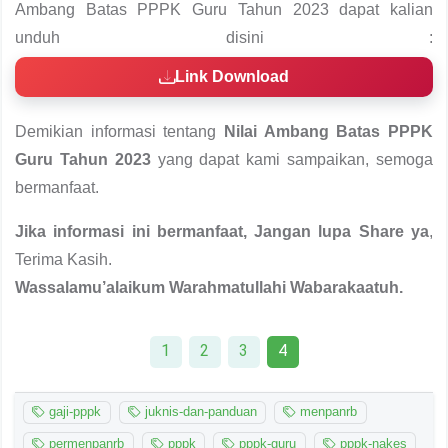
Ambang Batas PPPK Guru Tahun 2023 dapat kalian
unduh disini :
Link Download
Demikian informasi tentang
Nilai Ambang Batas PPPK
Guru Tahun 2023
yang dapat kami sampaikan, semoga
bermanfaat.
Jika informasi ini bermanfaat, Jangan lupa Share ya
,
Terima Kasih.
Wassalamu’alaikum Warahmatullahi Wabarakaatuh.
1
2
3
4
gaji-pppk
juknis-dan-panduan
menpanrb
permenpanrb
pppk
pppk-guru
pppk-nakes