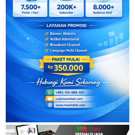
Surat Edaran Kemendikdasmen Tentang
Penguatan Kompetensi Literasi Dan
Numerasi Murid Tahun 2026, Ini Strategi
Dan Alurnya
02
2 Agustus 2026
469
Surat Edaran Bersama
Pengumuman Hasil Seleksi PPPK Guru
Dan Tenaga Kependidikan (Tendik/TU) Di
Sekolah Rakyat Tahun 2026 Lingkungan
Kementerian Sosial RI, Ini Daftar Nama
03
6 Agustus 2026
423
SEKOLAH RAKYAT
Peserta Yang Lolos!