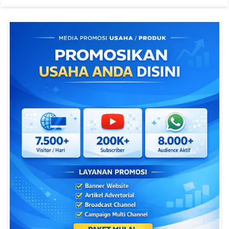
1. Gabung di Grop
Whatsapp :
Klik Disini
2. Gabung di Grop
Telegram :
:
Klik Disini
3. Informasi Terbaru/Update :
Klik Disini
4. Panduan & Tutorial :
Klik Disini
Aplikasi Cetak Kartu Pendidikan :
1. Kartu
NISN Dengan Foto
:
Klik Disini
2. Kartu
NISN TANPA Foto
:
Klik Disini
3. Kartu
NISN Kemenag
(MI, MTS, MA, & MAK) :
Klik
Disini
4. Kartu
NUPTK
:
Klik Disini
5. Kartu
NRG/Sertifikasi Guru
:
Klik Disini
Aplikasi Sekolah :
1. Praktik Kerja Lapangan (PKL) "Juantika" :
Klik
Disini
2. Sistem Management Persuratan (Simantan) :
Klik
Disini