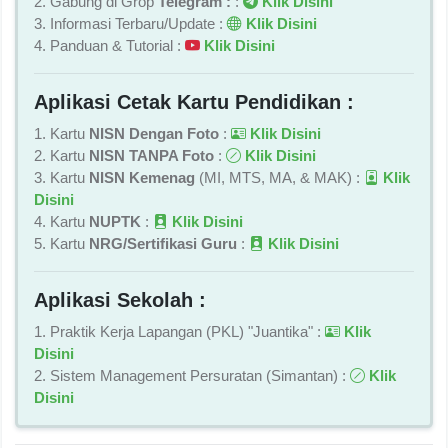
Jasa Pembuatan Website dan Aplikasi
Sekolah :
Kontak Kami
Cek Produk
Untuk Informasi Terbaru Silahkan Ikuti
Di Media Sosial Kami :
1. Gabung di Grop
Whatsapp :
Klik Disini
2. Gabung di Grop
Telegram :
Klik Disini
3. Gabung di
Youtube :
Klik Disini
Informasi Sistem Penerimaan Murid
Baru (SPMB) Tahun 2026 :