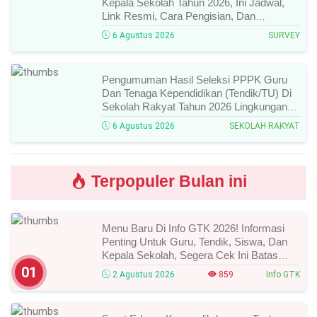
Artikel Terbaru
Pendaftaran Program KAWAN SMK Tahun
2026 Resmi Dibuka, Ini Syarat, Berkas,
Jadwal, Batas Waktu, Dan Cara
Pendaftarannya!
7 Agustus 2026
SMK Vokasi
Sosialisasi Cara Mengoptimalkan
Pemutakhiran Data Untuk Rapor
Pendidikan Tahun 2026, Ini Jadwal, Materi,
Narasumber, Dan Link Mengikutinya!
7 Agustus 2026
SOSIALISASI/WEBINAR
Tata Cara Pengisian Survei Kesejahteraan
Psikologis Kepala Sekolah Tahun 2026,
Lengkap Link Resmi, Jadwal, Panduan,
Dan Hal Yang Wajib Diperhatikan!
6 Agustus 2026
SURVEY