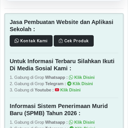
Surat Keputusan Mensesneg Nomor 229
Tahun 2025 Tentang Pembentukan Panitia
Pelaksana Perigatan Hari Ulang Tahun Ke-
80 Kemerdekaan RI Tahun 2025
24 Juli 2025
Hari Peringatan
VIDEO PILIHAN MASTIOKDR
Sudah menonton video terbaru berikut?
Play
Klik video untuk memutar langsung di halaman ini.
Tonton di YouTube