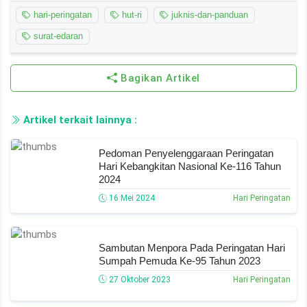
Untuk informasi selengkapnya terkait dengan Panduan
Peringatan Hari Ulang Tahun Ke-78 Kemerdekaan
Republik Indonesia Tahun 2023 dapat kalian unduh disini :
Link Download
Demikian informasi tentang
Panduan Peringatan Hari
Ulang Tahun Ke-78 Kemerdekaan Republik Indonesia
Tahun 2023
yang dapat kami sampaikan, semoga
bermanfaat.
Jika informasi ini bermanfaat, Jangan lupa Share ya
,
Terima Kasih.
Wassalamu’alaikum Warahmatullahi Wabarakaatuh.
1