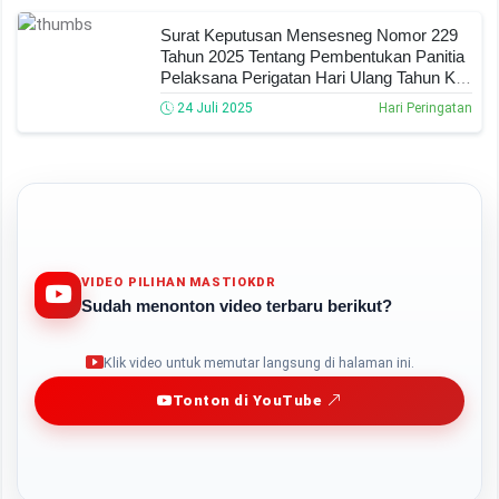
hari-peringatan
hut-ri
juknis-dan-panduan
surat-edaran
Bagikan Artikel
Artikel terkait lainnya :
Pedoman Penyelenggaraan Peringatan
Hari Kebangkitan Nasional Ke-116 Tahun
2024
16 Mei 2024
Hari Peringatan
Sambutan Menpora Pada Peringatan Hari
Sumpah Pemuda Ke-95 Tahun 2023
27 Oktober 2023
Hari Peringatan