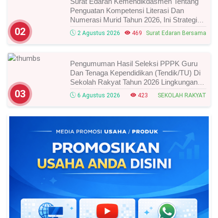
Pengisian Survei Kesejahteraan Psikologis
Kepala Sekolah Tahun 2026, Ini Jadwal,
Link Resmi, Cara Pengisian, Dan
Ketentuan Lengkapnya!
6 Agustus 2026
SURVEY
Pengumuman Hasil Seleksi PPPK Guru
Dan Tenaga Kependidikan (Tendik/TU) Di
Sekolah Rakyat Tahun 2026 Lingkungan
Kementerian Sosial RI, Ini Daftar Nama
6 Agustus 2026
SEKOLAH RAKYAT
Peserta Yang Lolos!
Terpopuler Bulan ini
Menu Baru Di Info GTK 2026! Informasi
Penting Untuk Guru, Tendik, Siswa, Dan
Kepala Sekolah, Segera Cek Ini Batas
Waktunya!
01
2 Agustus 2026
859
Info GTK