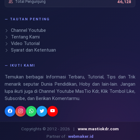
Kontak Kami
Cek Produk
Mastio Kdr
Terdepan & Terpercaya
— STATISTIK SITUS
Pengunjung Hari Ini
2,438