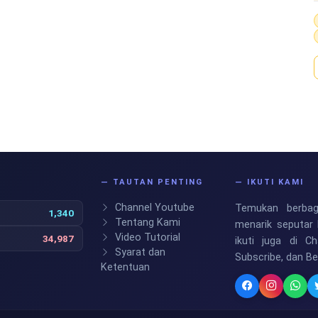
S
— TAUTAN PENTING
— IKUTI KAMI
Channel Youtube
Temukan berbaga
1,340
Tentang Kami
menarik seputar 
Video Tutorial
34,987
ikuti juga di C
Syarat dan
Subscribe, dan B
Ketentuan