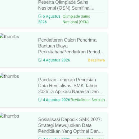
Peserta Olimpiade Sains
Nasional (OSN) Semifinal
Jenjang
5 Agustus
Olimpiade Sains
SMA/MA/SMK/MAK/Sederajat
2026
Nasional (OSN)
Tahun 2026, Cek Daftar Nama
Lolos, Bidang Lomba, Dan
Jadwal Selanjutnya!
Pendaftaran Calon Penerima
Bantuan Biaya
Perkuliahan/Pendidikan Periode
Agustus 2026 Resmi Dibuka,
4 Agustus 2026
Beasiswa
Simak Syarat Dan Jadwal
Lengkapnya
Panduan Lengkap Pengisian
Data Revitalisasi SMK Tahun
2026 Di Aplikasi Naravita Dan
Takola
4 Agustus 2026
Revitalisasi Sekolah
Sosialisasi Dapodik SMK 2027:
Strategi Mewujudkan Data
Pendidikan Yang Optimal Dan
Valid