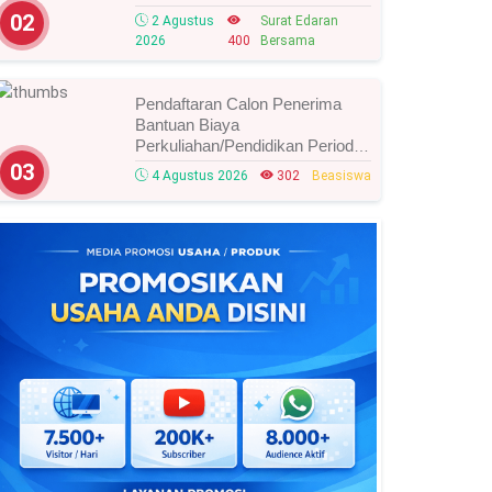
Tahun 2026, Ini Strategi Dan
02
2 Agustus
Surat Edaran
Alurnya
2026
400
Bersama
Pendaftaran Calon Penerima
Bantuan Biaya
Perkuliahan/Pendidikan Periode
Agustus 2026 Resmi Dibuka,
03
4 Agustus 2026
302
Beasiswa
Simak Syarat Dan Jadwal
Lengkapnya