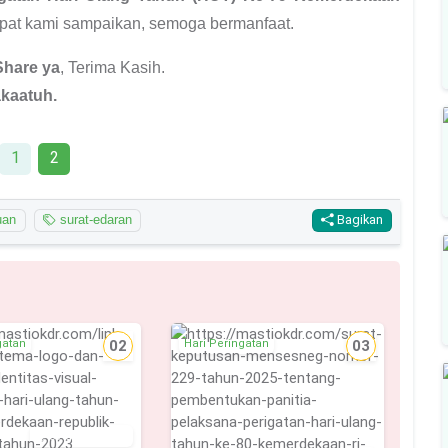
pat kami sampaikan, semoga bermanfaat.
Share ya
, Terima Kasih.
kaatuh.
1
2
uan
surat-edaran
Bagikan
gatan
02
Hari Peringatan
03
5 Agustus 2023