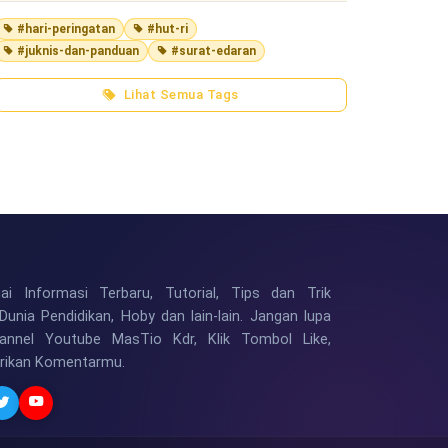
#hari-peringatan
#hut-ri
#juknis-dan-panduan
#surat-edaran
Lihat Semua Tags
i Informasi Terbaru, Tutorial, Tips dan Trik
Dunia Pendidikan, Hoby dan lain-lain. Jangan lupa
hannel Youtube MasTio Kdr, Klik Tombol Like,
erikan Komentarmu.