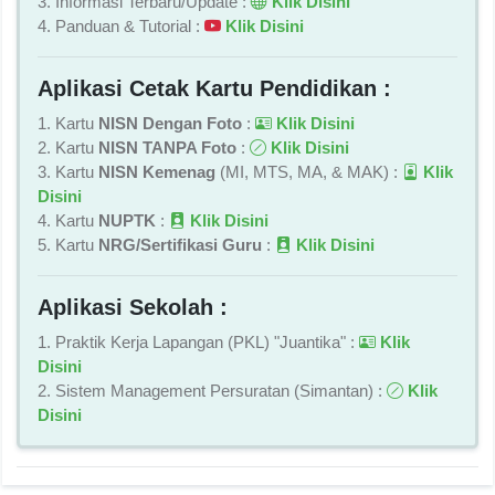
3. Informasi Terbaru/Update :
Klik Disini
4. Panduan & Tutorial :
Klik Disini
Aplikasi Cetak Kartu Pendidikan :
1. Kartu
NISN Dengan Foto
:
Klik Disini
2. Kartu
NISN TANPA Foto
:
Klik Disini
3. Kartu
NISN Kemenag
(MI, MTS, MA, & MAK) :
Klik
Disini
4. Kartu
NUPTK
:
Klik Disini
5. Kartu
NRG/Sertifikasi Guru
:
Klik Disini
Aplikasi Sekolah :
1. Praktik Kerja Lapangan (PKL) "Juantika" :
Klik
Disini
2. Sistem Management Persuratan (Simantan) :
Klik
Disini