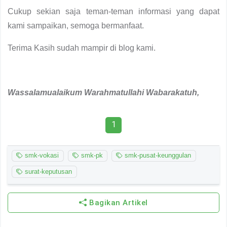
Cukup sekian saja teman-teman informasi yang dapat
kami sampaikan, semoga bermanfaat.
Terima Kasih sudah mampir di blog kami.
Wassalamualaikum
W
arahmatullahi
W
abarakatuh,
1
smk-vokasi
smk-pk
smk-pusat-keunggulan
surat-keputusan
Bagikan Artikel