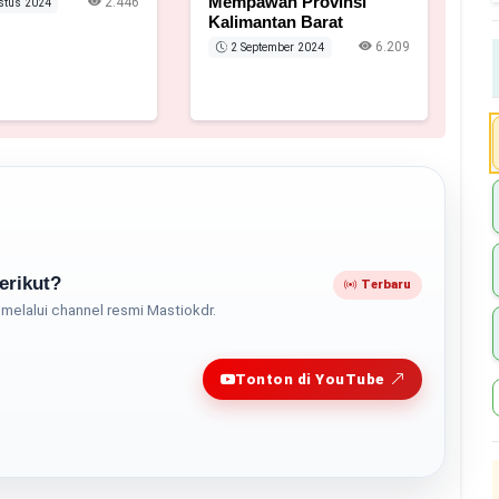
Mempawah Provinsi
2.446
stus 2024
Kalimantan Barat
6.209
2 September 2024
erikut?
Terbaru
melalui channel resmi Mastiokdr.
Play
Tonton di YouTube