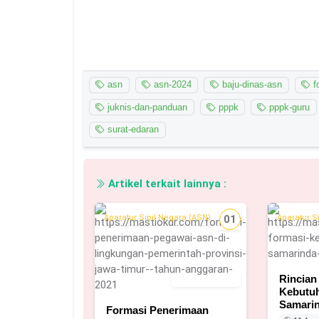
asn
asn-2024
baju-dinas-asn
f
juknis-dan-panduan
pppk
pppk-guru
surat-edaran
Artikel terkait lainnya :
Aparatur Sipil Negara (ASN)
01
Aparatur S
Rincian
31 Maret 2021
Kebutu
Samarin
Formasi Penerimaan