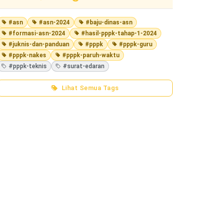
#asn
#asn-2024
#baju-dinas-asn
#formasi-asn-2024
#hasil-pppk-tahap-1-2024
#juknis-dan-panduan
#pppk
#pppk-guru
#pppk-nakes
#pppk-paruh-waktu
#pppk-teknis
#surat-edaran
Lihat Semua Tags