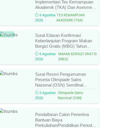
Implementasi Tes Kemampuan
Akademik (TKA) Dan Asesmen
Nasional (AN) Jenjang SMK
6 Agustus
TES KEMAMPUAN
Tahun 2026, Ini Jadwal, Materi,
2026
AKADEMIK (TKA)
Dan Link Mengikutinya!
Baru
Surat Edaran Konfirmasi
Keberlanjutan Program Makan
Bergizi Gratis (MBG) Tahun
2026, Ini Syarat, Prosedur,
6 Agustus
MAKAN BERGIZI GRATIS
Batas Waktu, Dan Cara
2026
(MBG)
Konfirmasinya!
Surat Resmi Pengumuman
Peserta Olimpiade Sains
Nasional (OSN) Semifinal
Jenjang
5 Agustus
Olimpiade Sains
SMA/MA/SMK/MAK/Sederajat
2026
Nasional (OSN)
Tahun 2026, Cek Daftar Nama
Lolos, Bidang Lomba, Dan
Jadwal Selanjutnya!
Pendaftaran Calon Penerima
Bantuan Biaya
Perkuliahan/Pendidikan Periode