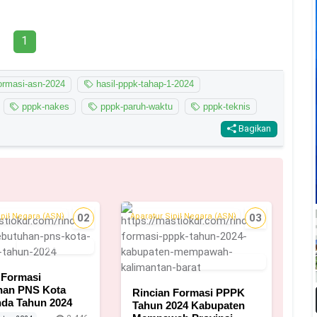
1
ormasi-asn-2024
hasil-pppk-tahap-1-2024
pppk-nakes
pppk-paruh-waktu
pppk-teknis
Bagikan
ipil Negara (ASN)
02
Aparatur Sipil Negara (ASN)
03
11 Agustus 2024
2 September 2024
 Formasi
han PNS Kota
Rincian Formasi PPPK
da Tahun 2024
Tahun 2024 Kabupaten