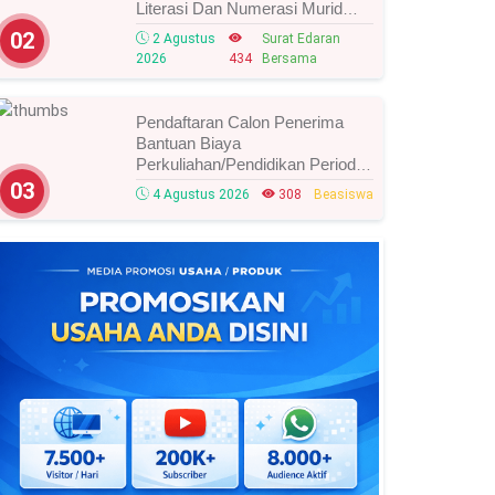
Literasi Dan Numerasi Murid
Tahun 2026, Ini Strategi Dan
02
2 Agustus
Surat Edaran
Alurnya
2026
434
Bersama
Pendaftaran Calon Penerima
Bantuan Biaya
Perkuliahan/Pendidikan Periode
Agustus 2026 Resmi Dibuka,
03
4 Agustus 2026
308
Beasiswa
Simak Syarat Dan Jadwal
Lengkapnya