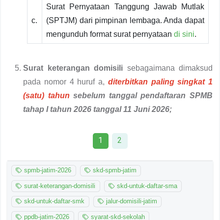
Surat Pernyataan Tanggung Jawab Mutlak
c.
(SPTJM) dari pimpinan lembaga. Anda dapat
mengunduh format surat pernyataan
di sini
.
Surat keterangan domisili
sebagaimana dimaksud
pada nomor 4 huruf a,
diterbitkan paling singkat 1
(satu) tahun
sebelum tanggal pendaftaran SPMB
tahap I tahun 2026 tanggal 11 Juni 2026;
1
2
spmb-jatim-2026
skd-spmb-jatim
surat-keterangan-domisili
skd-untuk-daftar-sma
skd-untuk-daftar-smk
jalur-domisili-jatim
ppdb-jatim-2026
syarat-skd-sekolah