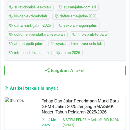
surat-domisili-sekolah
aturan-jalur-domisili
kk-dan-skd-sekolah
daftar-sma-jatim-2026
daftar-smk-jatim-2026
sekolah-negeri-jatim
dokumen-pendaftaran-sekolah
info-spmb-terbaru
aturan-ppdb-jatim
syarat-administrasi-sekolah
info-pendidikan-jatim
spmb-2026
Bagikan Artikel
Artikel terkait lainnya :
Tahap Dan Jalur Penerimaan Murid Baru
SPMB Jatim 2025 Jenjang SMA/SMK
Negeri Tahun Pelajaran 2025/2026
14 Mei
SISTEM PENERIMAAN MURID BARU
2025
(SPMB)