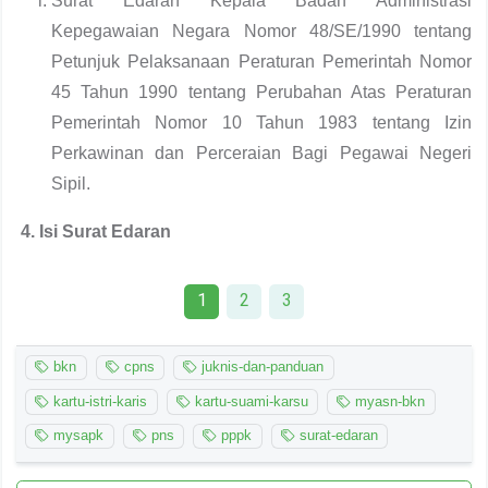
Surat Edaran Kepala Badan Administrasi
Kepegawaian Negara Nomor 48/SE/1990 tentang
Petunjuk Pelaksanaan Peraturan Pemerintah Nomor
45 Tahun 1990 tentang Perubahan Atas Peraturan
Pemerintah Nomor 10 Tahun 1983 tentang Izin
Perkawinan dan Perceraian Bagi Pegawai Negeri
Sipil.
4. Isi Surat Edaran
1
2
3
bkn
cpns
juknis-dan-panduan
kartu-istri-karis
kartu-suami-karsu
myasn-bkn
mysapk
pns
pppk
surat-edaran