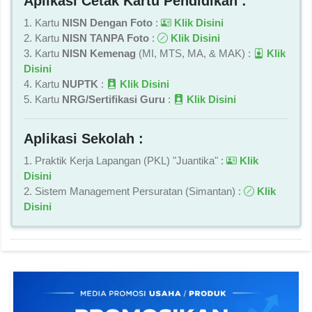
Aplikasi Cetak Kartu Pendidikan :
1. Kartu
NISN Dengan Foto
:
Klik Disini
2. Kartu
NISN TANPA Foto
:
Klik Disini
3. Kartu
NISN Kemenag
(MI, MTS, MA, & MAK) :
Klik
Disini
4. Kartu
NUPTK
:
Klik Disini
5. Kartu
NRG/Sertifikasi Guru
:
Klik Disini
Aplikasi Sekolah :
1. Praktik Kerja Lapangan (PKL) "Juantika" :
Klik
Disini
2. Sistem Management Persuratan (Simantan) :
Klik
Disini