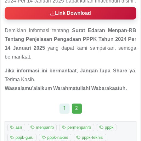
2024 Per 14 Januari 2025 dapat kalian lihat/unduh disini :
Link Download
Demikian informasi tentang
Surat Edaran Menpan-RB
Tentang Penjelasan Pengadaan PPPK Tahun 2024 Per
14 Januari 2025
yang dapat kami sampaikan, semoga
bermanfaat.
Jika informasi ini bermanfaat, Jangan lupa Share ya
,
Terima Kasih.
Wassalamu’alaikum Warahmatullahi Wabarakaatuh.
1
2
asn
menpanrb
permenpanrb
pppk
pppk-guru
pppk-nakes
pppk-teknis