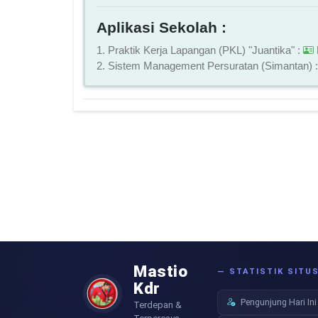
Aplikasi Sekolah :
1. Praktik Kerja Lapangan (PKL) "Juantika" :
2. Sistem Management Persuratan (Simantan) 
Mastio
— STATISTIK SITU
Kdr
Pengunjung Hari Ini
Terdepan &