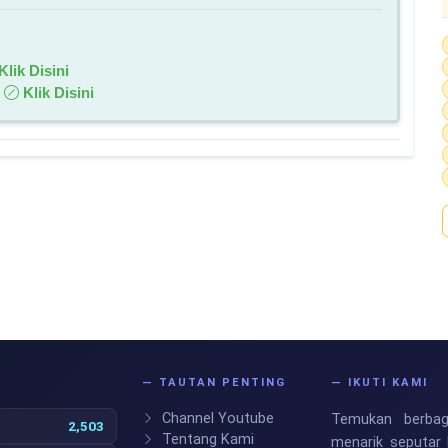
Klik Disini
:
Klik Disini
S
— TAUTAN PENTING
— IKUTI KAMI
Channel Youtube
Temukan berbaga
2,503
Tentang Kami
menarik seputar 