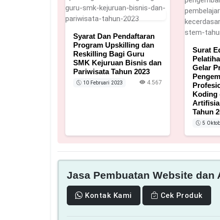
10 Februari 2023
Syarat Dan Pendaftaran
Program Upskilling dan
Surat E
Reskilling Bagi Guru
Pelatih
SMK Kejuruan Bisnis dan
Gelar P
Pariwisata Tahun 2023
Pengem
4.567
10 Februari 2023
Profesi
Koding
Artifisi
Tahun 2
5 Oktob
Jasa Pembuatan Website dan A
Kontak Kami
Cek Produk