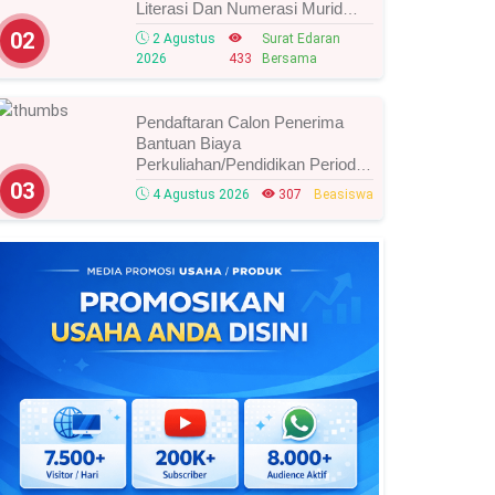
Literasi Dan Numerasi Murid
Tahun 2026, Ini Strategi Dan
02
2 Agustus
Surat Edaran
Alurnya
2026
433
Bersama
Pendaftaran Calon Penerima
Bantuan Biaya
Perkuliahan/Pendidikan Periode
Agustus 2026 Resmi Dibuka,
03
4 Agustus 2026
307
Beasiswa
Simak Syarat Dan Jadwal
Lengkapnya