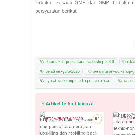
terbuka kepada SMP dan SMP Terbuka un
persyaratan berikut:
batas-akhir-pendaftaran-workshop-2026
dikla
pelatihan-guru-2026
pendaftaran-workshop-g
syarat-workshop-media-pembelajaran
works
Artikel terkait lainnya :
Bimtek/Diklat/Pelatihan
01
Bimtek/Dik