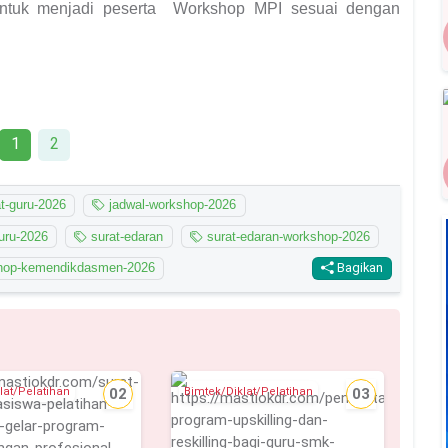
tuk menjadi peserta Workshop MPI sesuai dengan
1
2
t-guru-2026
jadwal-workshop-2026
uru-2026
surat-edaran
surat-edaran-workshop-2026
hop-kemendikdasmen-2026
Bagikan
lat/Pelatihan
02
Bimtek/Diklat/Pelatihan
03