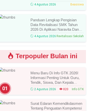
Agustus 2026 Resmi Dibuka,
4 Agustus 2026
Beasiswa
Simak Syarat Dan Jadwal
Lengkapnya
Panduan Lengkap Pengisian
Data Revitalisasi SMK Tahun
2026 Di Aplikasi Naravita Dan
Takola
4 Agustus 2026
Revitalisasi Sekolah
Terpopuler Bulan ini
Menu Baru Di Info GTK 2026!
Informasi Penting Untuk Guru,
Tendik, Siswa, Dan Kepala
Sekolah, Segera Cek Ini Batas
01
2 Agustus 2026
820
Info GTK
Waktunya!
Surat Edaran Kemendikdasmen
Tentang Penguatan Kompetensi