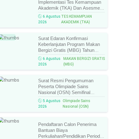
Implementasi Tes Kemampuan
Akademik (TKA) Dan Asesmen
Nasional (AN) Jenjang SMK
6 Agustus
TES KEMAMPUAN
Tahun 2026, Ini Jadwal, Materi,
2026
AKADEMIK (TKA)
Dan Link Mengikutinya!
Baru
Surat Edaran Konfirmasi
Keberlanjutan Program Makan
Bergizi Gratis (MBG) Tahun
2026, Ini Syarat, Prosedur,
6 Agustus
MAKAN BERGIZI GRATIS
Batas Waktu, Dan Cara
2026
(MBG)
Konfirmasinya!
Surat Resmi Pengumuman
Peserta Olimpiade Sains
Nasional (OSN) Semifinal
Jenjang
5 Agustus
Olimpiade Sains
SMA/MA/SMK/MAK/Sederajat
2026
Nasional (OSN)
Tahun 2026, Cek Daftar Nama
Lolos, Bidang Lomba, Dan
Jadwal Selanjutnya!
Pendaftaran Calon Penerima
Bantuan Biaya
Perkuliahan/Pendidikan Periode