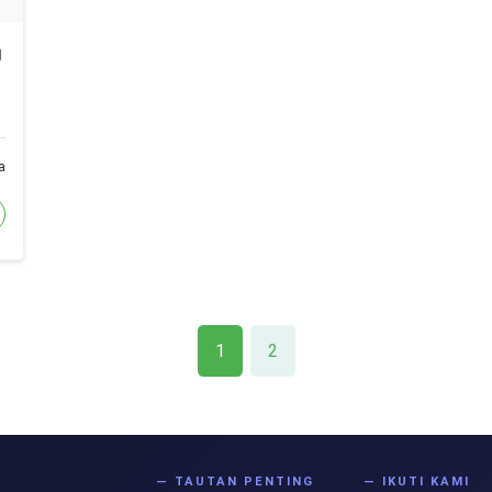
g
a
1
2
S
— TAUTAN PENTING
— IKUTI KAMI