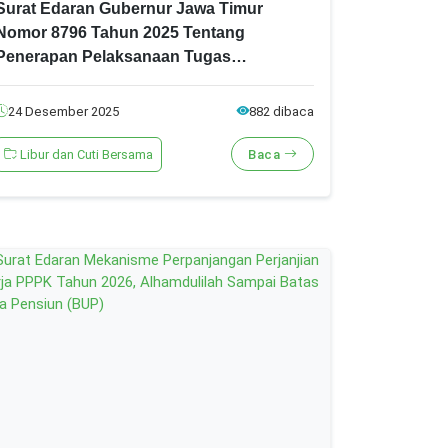
Surat Edaran Gubernur Jawa Timur
Nomor 8796 Tahun 2025 Tentang
Penerapan Pelaksanaan Tugas
Kedinasan ASN dan Honorer /Non ASN
Secara Fleksibel
24 Desember 2025
882 dibaca
Libur dan Cuti Bersama
Baca