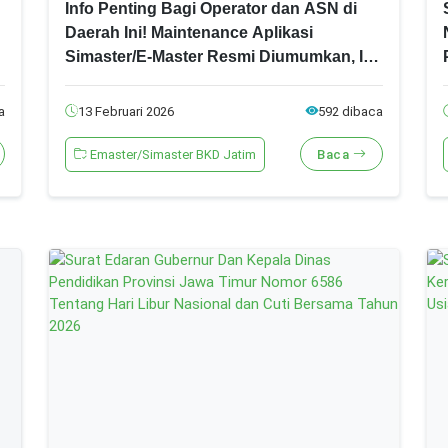
Info Penting Bagi Operator dan ASN di
Daerah Ini! Maintenance Aplikasi
Simaster/E-Master Resmi Diumumkan, Ini
Jadwal Lengkap, Dampak Layanan &
Langkah yang Wajib Dilakukan!
a
13 Februari 2026
592 dibaca
Emaster/Simaster BKD Jatim
Baca