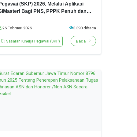
Pegawai (SKP) 2026, Melalui Aplikasi
SiMaster! Bagi PNS, PPPK Penuh dan
Paruh Waktu! Ini Syarat, Tahapan dan
Jadwal Lengkapnya!
26 Februari 2026
3.390 dibaca
Sasaran Kinerja Pegawai (SKP)
Baca