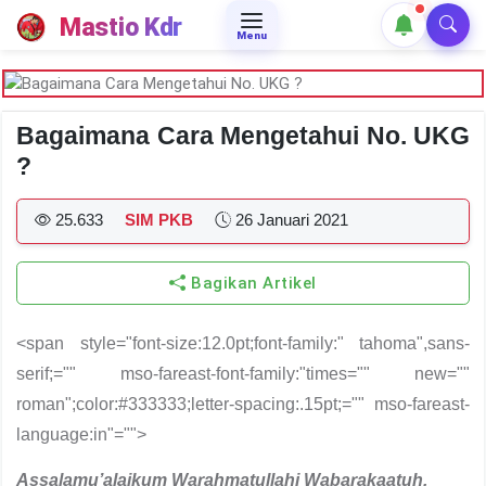
Mastio Kdr
Menu
Bagaimana Cara Mengetahui No. UKG
?
25.633
SIM PKB
26 Januari 2021
Bagikan Artikel
<span style="font-size:12.0pt;font-family:" tahoma",sans-
serif;="" mso-fareast-font-family:"times="" new=""
roman";color:#333333;letter-spacing:.15pt;="" mso-fareast-
language:in"="">
Assalamu’alaikum Warahmatullahi Wabarakaatuh
,