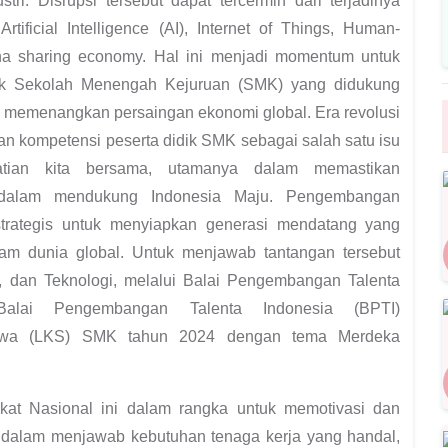
ri. Disrupsi tersebut dapat tercermin dari terjadinya
ificial Intelligence (AI), Internet of Things, Human-
na sharing economy. Hal ini menjadi momentum untuk
dik Sekolah Menengah Kejuruan (SMK) yang didukung
an memenangkan persaingan ekonomi global. Era revolusi
n kompetensi peserta didik SMK sebagai salah satu isu
atian kita bersama, utamanya dalam memastikan
 dalam mendukung Indonesia Maju. Pengembangan
trategis untuk menyiapkan generasi mendatang yang
dalam dunia global. Untuk menjawab tantangan tersebut
, dan Teknologi, melalui Balai Pengembangan Talenta
 Balai Pengembangan Talenta Indonesia (BPTI)
swa (LKS) SMK tahun 2024 dengan tema Merdeka
t Nasional ini dalam rangka untuk memotivasi dan
 dalam menjawab kebutuhan tenaga kerja yang handal,