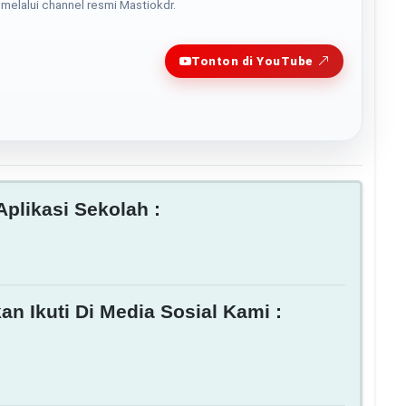
melalui channel resmi Mastiokdr.
Play
Tonton di YouTube
plikasi Sekolah :
an Ikuti Di Media Sosial Kami :