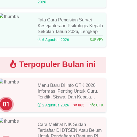
2026
Mengikutinya!
Tata Cara Pengisian Survei
Kesejahteraan Psikologis Kepala
Sekolah Tahun 2026, Lengkap
Link Resmi, Jadwal, Panduan,
6 Agustus 2026
SURVEY
Dan Hal Yang Wajib
Diperhatikan!
Terpopuler Bulan ini
Menu Baru Di Info GTK 2026!
Informasi Penting Untuk Guru,
Tendik, Siswa, Dan Kepala
Sekolah, Segera Cek Ini Batas
01
2 Agustus 2026
865
Info GTK
Waktunya!
Cara Melihat NIK Sudah
Terdaftar Di DTSEN Atau Belum
Untuk Pendaftaran Bantuan PIP