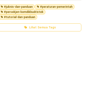
#juknis-dan-panduan
#peraturan-pemerintah
#persekjen-kemdikbudristek
#tutorial-dan-panduan
Lihat Semua Tags