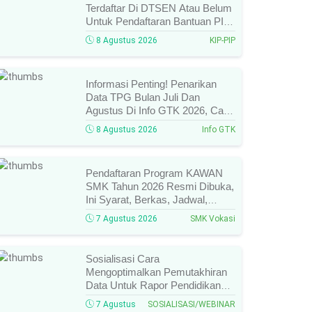
Terdaftar Di DTSEN Atau Belum
Untuk Pendaftaran Bantuan PIP
Tahun 2026/2027, Ini Cara Cek
8 Agustus 2026
KIP-PIP
Dan Syarat Perubahan Desil!
Informasi Penting! Penarikan
Data TPG Bulan Juli Dan
Agustus Di Info GTK 2026, Catat
Tanggalnya! SKTP Belum Terbit
8 Agustus 2026
Info GTK
Januari–Juni, Ini Prosesnya!
Pendaftaran Program KAWAN
SMK Tahun 2026 Resmi Dibuka,
Ini Syarat, Berkas, Jadwal,
Batas Waktu, Dan Cara
7 Agustus 2026
SMK Vokasi
Pendaftarannya!
Sosialisasi Cara
Mengoptimalkan Pemutakhiran
Data Untuk Rapor Pendidikan
Tahun 2026, Ini Jadwal, Materi,
7 Agustus
SOSIALISASI/WEBINAR
Narasumber, Dan Link