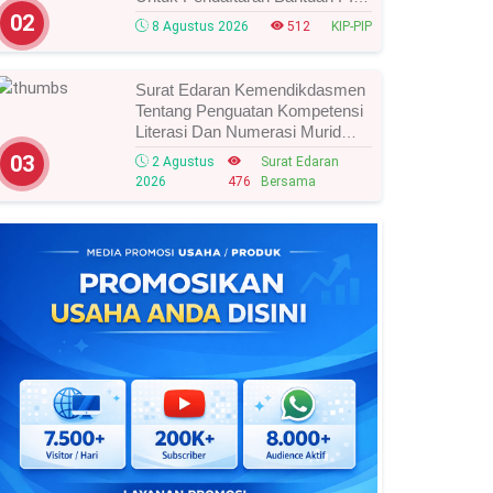
Tahun 2026/2027, Ini Cara Cek
02
8 Agustus 2026
512
KIP-PIP
Dan Syarat Perubahan Desil!
Surat Edaran Kemendikdasmen
Tentang Penguatan Kompetensi
Literasi Dan Numerasi Murid
Tahun 2026, Ini Strategi Dan
03
2 Agustus
Surat Edaran
Alurnya
2026
476
Bersama