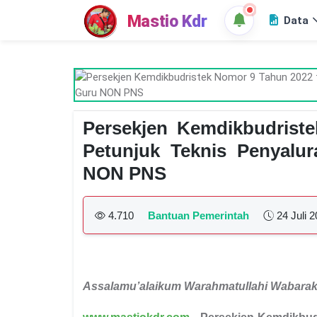
Mastio Kdr
Data
Persekjen Kemdikbudrist
Petunjuk Teknis Penyalu
NON PNS
4.710
Bantuan Pemerintah
24 Juli 
Assalamu’alaikum Warahmatullahi Wabara