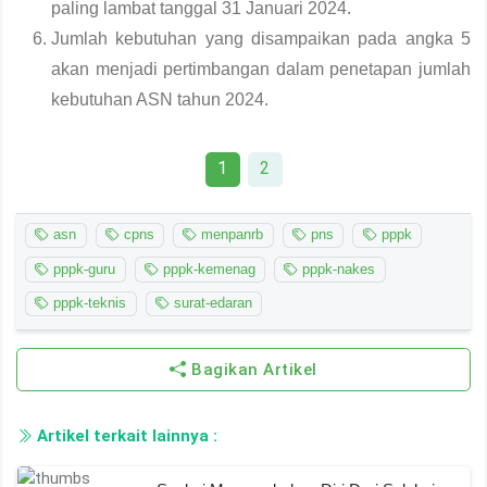
paling lambat tanggal 31 Januari 2024.
Jumlah kebutuhan yang disampaikan pada angka 5
akan menjadi pertimbangan dalam penetapan jumlah
kebutuhan ASN tahun 2024.
1
2
asn
cpns
menpanrb
pns
pppk
pppk-guru
pppk-kemenag
pppk-nakes
pppk-teknis
surat-edaran
Bagikan Artikel
Artikel terkait lainnya :