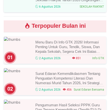
Kementerian Sosial RI, Ini Daftar Nama
6 Agustus 2026
SEKOLAH RAKYAT
Peserta Yang Lolos!
Terpopuler Bulan ini
Menu Baru Di Info GTK 2026! Informasi
Penting Untuk Guru, Tendik, Siswa, Dan
Kepala Sekolah, Segera Cek Ini Batas
Waktunya!
01
2 Agustus 2026
851
Info GTK
Surat Edaran Kemendikdasmen Tentang
Penguatan Kompetensi Literasi Dan
Numerasi Murid Tahun 2026, Ini Strategi
Dan Alurnya
02
2 Agustus 2026
456
Surat Edaran Bersama
Pengumuman Hasil Seleksi PPPK Guru
Dan Tenaga Kependidikan (Tendik/TU) Di