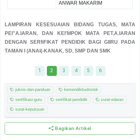
ANWAR MAKARIM
LAMPIRAN KESESUAIAN BIDANG TUGAS, MATA
PEI"A.IARAN, DAN KEI'MPOK MATA PET,A.IARAN
DENGAN SERfiFIKAT PENDIDIK BAGI GIIRU PADA
TAMAN I (ANAI(-KANAK, SD, SMP DAN SMK
1
2
3
4
5
6
juknis-dan-panduan
kemendikbudristek
sertifikasi-guru
sertifikat-pendidik
surat-edaran
surat-keputusan
Bagikan Artikel