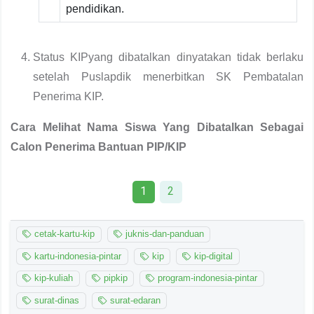
pendidikan.
Status KIPyang dibatalkan dinyatakan tidak berlaku
setelah Puslapdik menerbitkan SK Pembatalan
Penerima KIP.
Cara Melihat Nama Siswa Yang Dibatalkan Sebagai
Calon Penerima Bantuan PIP/KIP
1
2
cetak-kartu-kip
juknis-dan-panduan
kartu-indonesia-pintar
kip
kip-digital
kip-kuliah
pipkip
program-indonesia-pintar
surat-dinas
surat-edaran