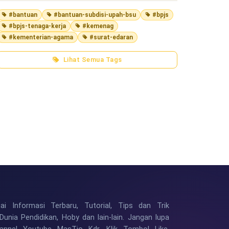
#bantuan
#bantuan-subdisi-upah-bsu
#bpjs
#bpjs-tenaga-kerja
#kemenag
#kementerian-agama
#surat-edaran
Lihat Semua Tags
i Informasi Terbaru, Tutorial, Tips dan Trik
Dunia Pendidikan, Hoby dan lain-lain. Jangan lupa