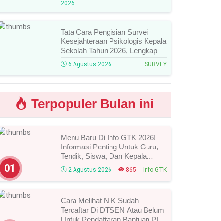
2026
Mengikutinya!
Tata Cara Pengisian Survei
Kesejahteraan Psikologis Kepala
Sekolah Tahun 2026, Lengkap
Link Resmi, Jadwal, Panduan,
6 Agustus 2026
SURVEY
Dan Hal Yang Wajib
Diperhatikan!
Terpopuler Bulan ini
Menu Baru Di Info GTK 2026!
Informasi Penting Untuk Guru,
Tendik, Siswa, Dan Kepala
Sekolah, Segera Cek Ini Batas
01
2 Agustus 2026
865
Info GTK
Waktunya!
Cara Melihat NIK Sudah
Terdaftar Di DTSEN Atau Belum
Untuk Pendaftaran Bantuan PIP