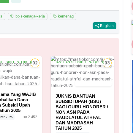
js
bpjs-tenaga-kerja
kemenag
Bagikan
UBSIDI UPAH (BSU)
02
BANTUAN SUBSIDI UPAH (BSU)
03
24 Oktober 2025
16 Desember 2025
 Nama Yang WAJIB
JUKNIS BANTUAN
balikan Dana
SUBSIDI UPAH (BSU)
 Subsidi Upah
BAGI GURU HONORER /
ahun 2025
NON ASN PADA
2.452
RAUDLATUL ATHFAL
ber 2025
DAN MADRASAH
TAHUN 2025