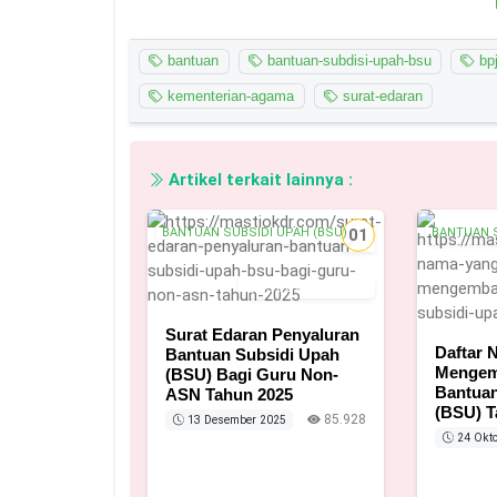
bantuan
bantuan-subdisi-upah-bsu
bp
kementerian-agama
surat-edaran
Artikel terkait lainnya :
BANTUAN SUBSIDI UPAH (BSU)
01
BANTUAN S
13 Desember 2025
Surat Edaran Penyaluran
Daftar
Bantuan Subsidi Upah
Mengem
(BSU) Bagi Guru Non-
Bantuan
ASN Tahun 2025
(BSU) T
85.928
13 Desember 2025
24 Okto