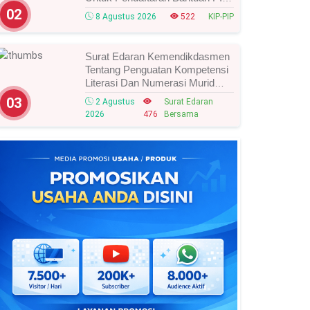
Tahun 2026/2027, Ini Cara Cek
02
8 Agustus 2026
522
KIP-PIP
Dan Syarat Perubahan Desil!
Surat Edaran Kemendikdasmen
Tentang Penguatan Kompetensi
Literasi Dan Numerasi Murid
Tahun 2026, Ini Strategi Dan
03
2 Agustus
Surat Edaran
Alurnya
2026
476
Bersama