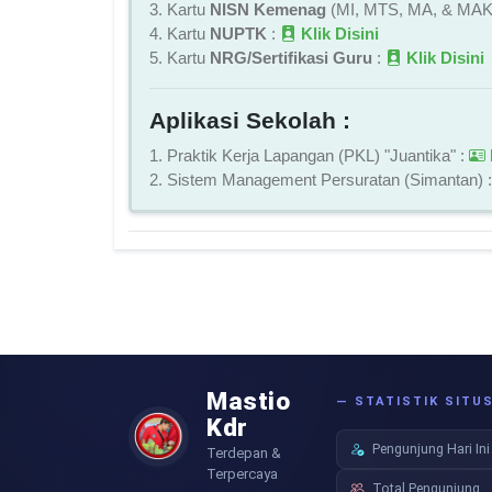
3. Kartu
NISN Kemenag
(MI, MTS, MA, & MAK
4. Kartu
NUPTK
:
Klik Disini
5. Kartu
NRG/Sertifikasi Guru
:
Klik Disini
Aplikasi Sekolah :
1. Praktik Kerja Lapangan (PKL) "Juantika" :
2. Sistem Management Persuratan (Simantan) 
Mastio
— STATISTIK SITU
Kdr
Pengunjung Hari Ini
Terdepan &
Terpercaya
Total Pengunjung