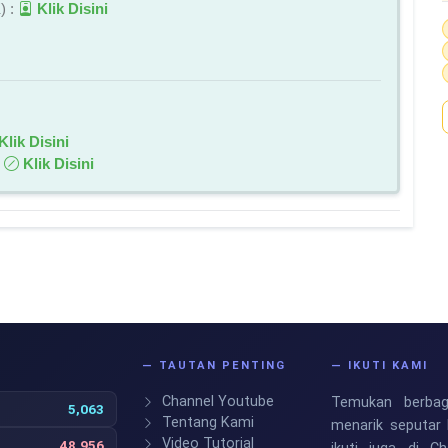
) :
Klik Disini
Klik Disini
:
Klik Disini
S
— TAUTAN PENTING
— IKUTI KAMI
Channel Youtube
Temukan berbaga
5,063
Tentang Kami
menarik seputar 
Video Tutorial
48,956