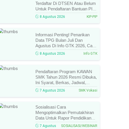
Terdaftar Di DTSEN Atau Belum
Untuk Pendaftaran Bantuan PIP
Tahun 2026/2027, Ini Cara Cek
8 Agustus 2026
KIP-PIP
Dan Syarat Perubahan Desil!
Informasi Penting! Penarikan
Data TPG Bulan Juli Dan
Agustus Di Info GTK 2026, Catat
Tanggalnya! SKTP Belum Terbit
8 Agustus 2026
Info GTK
Januari–Juni, Ini Prosesnya!
Pendaftaran Program KAWAN
SMK Tahun 2026 Resmi Dibuka,
Ini Syarat, Berkas, Jadwal,
Batas Waktu, Dan Cara
7 Agustus 2026
SMK Vokasi
Pendaftarannya!
Sosialisasi Cara
Mengoptimalkan Pemutakhiran
Data Untuk Rapor Pendidikan
Tahun 2026, Ini Jadwal, Materi,
7 Agustus
SOSIALISASI/WEBINAR
Narasumber, Dan Link