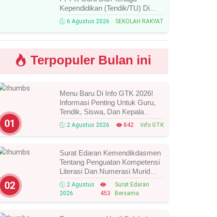
Kependidikan (Tendik/TU) Di
Sekolah Rakyat Tahun 2026
6 Agustus 2026
SEKOLAH RAKYAT
Lingkungan Kementerian Sosial
RI, Ini Daftar Nama Peserta
Yang Lolos!
Terpopuler Bulan ini
Menu Baru Di Info GTK 2026!
Informasi Penting Untuk Guru,
Tendik, Siswa, Dan Kepala
Sekolah, Segera Cek Ini Batas
01
2 Agustus 2026
842
Info GTK
Waktunya!
Surat Edaran Kemendikdasmen
Tentang Penguatan Kompetensi
Literasi Dan Numerasi Murid
Tahun 2026, Ini Strategi Dan
02
2 Agustus
Surat Edaran
Alurnya
2026
453
Bersama