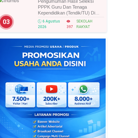
Pengumuman Hasil Seleksi
PPPK Guru Dan Tenaga
Kependidikan (Tendik/TU) Di
Sekolah Rakyat Tahun 2026
03
6 Agustus
SEKOLAH
Lingkungan Kementerian Sosial
2026
397
RAKYAT
RI, Ini Daftar Nama Peserta
Yang Lolos!