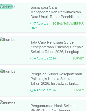
Baru
Sosialisasi Cara
Mengoptimalkan Pemutakhiran
Data Untuk Rapor Pendidikan
Tahun 2026, Ini Jadwal, Materi,
7 Agustus
SOSIALISASI/WEBINAR
Narasumber, Dan Link
2026
Mengikutinya!
Tata Cara Pengisian Survei
Kesejahteraan Psikologis Kepala
Sekolah Tahun 2026, Lengkap
Link Resmi, Jadwal, Panduan,
6 Agustus 2026
SURVEY
Dan Hal Yang Wajib
Diperhatikan!
Pengisian Survei Kesejahteraan
Psikologis Kepala Sekolah
Tahun 2026, Ini Jadwal, Link
Resmi, Cara Pengisian, Dan
6 Agustus 2026
SURVEY
Ketentuan Lengkapnya!
Pengumuman Hasil Seleksi
PPPK Guru Dan Tenaga