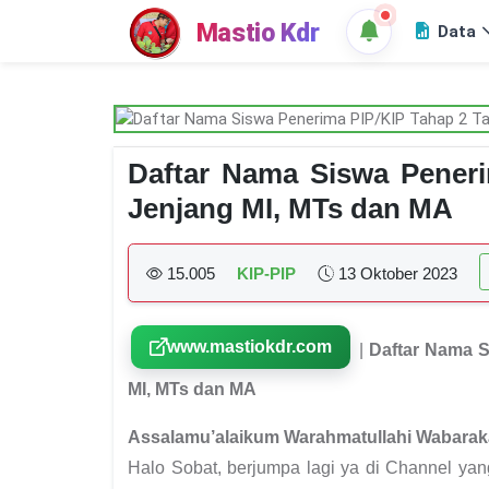
Mastio Kdr
Data
Daftar Nama Siswa Pener
Jenjang MI, MTs dan MA
15.005
KIP-PIP
13 Oktober 2023
www.mastiokdr.com
|
Daftar Nama S
MI, MTs dan MA
Assalamu’alaikum Warahmatullahi Wabarak
Halo Sobat, berjumpa lagi ya di Channel ya