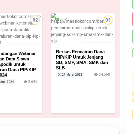
02
KIP-PIP
03
27 Maret 2023
18 Agustus 2024
Berkas Pencairan Dana
Undangan Webinar
PIP/KIP Untuk Jenjang
ian Data Siswa
SD, SMP, SMA, SMK dan
podik untuk
SLB
ran Dana PIP/KIP
024
34.568
27 Maret 2023
2.696
stus 2024