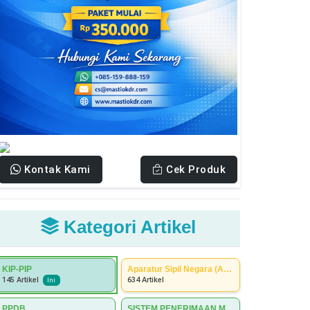
Kontak Kami
Cek Produk
Kategori Artikel
KIP-PIP
Aparatur Sipil Negara (ASN)
634 Artikel
145 Artikel
Ini
PPDB
SISTEM PENERIMAAN MURID BARU (SPMB)