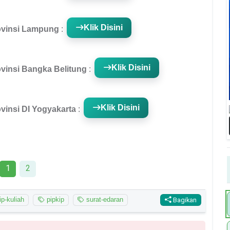
Klik Disini
ovinsi Lampung
:
Klik Disini
vinsi Bangka Belitung
:
Klik Disini
vinsi DI Yogyakarta
:
1
2
p-kuliah
pipkip
surat-edaran
Bagikan