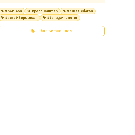
#non-asn
#pengumuman
#surat-edaran
#surat-keputusan
#tenaga-honorer
Lihat Semua Tags