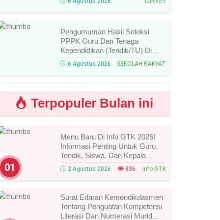
6 Agustus 2026
SURVEY
Ketentuan Lengkapnya!
Pengumuman Hasil Seleksi
PPPK Guru Dan Tenaga
Kependidikan (Tendik/TU) Di
Sekolah Rakyat Tahun 2026
6 Agustus 2026
SEKOLAH RAKYAT
Lingkungan Kementerian Sosial
RI, Ini Daftar Nama Peserta
Yang Lolos!
Terpopuler Bulan ini
Menu Baru Di Info GTK 2026!
Informasi Penting Untuk Guru,
Tendik, Siswa, Dan Kepala
Sekolah, Segera Cek Ini Batas
01
2 Agustus 2026
836
Info GTK
Waktunya!
Surat Edaran Kemendikdasmen
Tentang Penguatan Kompetensi
Literasi Dan Numerasi Murid