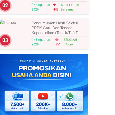
Tahun 2026, Ini Strategi Dan
02
2 Agustus
Surat Edaran
Alurnya
2026
443
Bersama
Pengumuman Hasil Seleksi
PPPK Guru Dan Tenaga
Kependidikan (Tendik/TU) Di
Sekolah Rakyat Tahun 2026
03
6 Agustus
SEKOLAH
Lingkungan Kementerian Sosial
2026
351
RAKYAT
RI, Ini Daftar Nama Peserta
Yang Lolos!