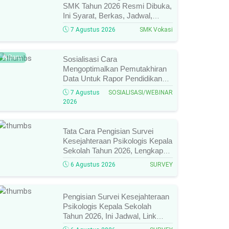
SMK Tahun 2026 Resmi Dibuka,
Ini Syarat, Berkas, Jadwal,
Batas Waktu, Dan Cara
7 Agustus 2026
SMK Vokasi
Pendaftarannya!
Baru
Sosialisasi Cara
Mengoptimalkan Pemutakhiran
Data Untuk Rapor Pendidikan
Tahun 2026, Ini Jadwal, Materi,
7 Agustus
SOSIALISASI/WEBINAR
Narasumber, Dan Link
2026
Mengikutinya!
Tata Cara Pengisian Survei
Kesejahteraan Psikologis Kepala
Sekolah Tahun 2026, Lengkap
Link Resmi, Jadwal, Panduan,
6 Agustus 2026
SURVEY
Dan Hal Yang Wajib
Diperhatikan!
Pengisian Survei Kesejahteraan
Psikologis Kepala Sekolah
Tahun 2026, Ini Jadwal, Link
Resmi, Cara Pengisian, Dan