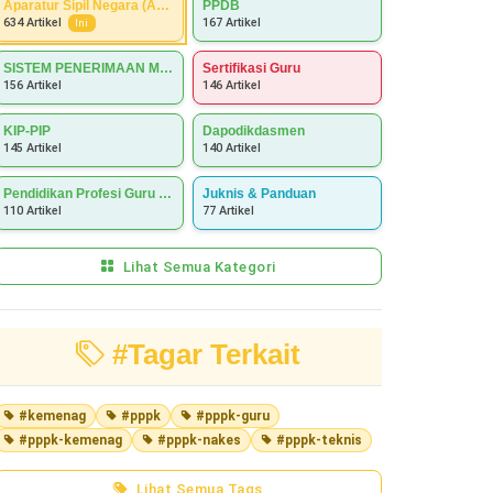
Aparatur Sipil Negara (ASN)
PPDB
167 Artikel
634 Artikel
Ini
SISTEM PENERIMAAN MURID BARU (SPMB)
Sertifikasi Guru
156 Artikel
146 Artikel
KIP-PIP
Dapodikdasmen
145 Artikel
140 Artikel
Pendidikan Profesi Guru (PPG)
Juknis & Panduan
110 Artikel
77 Artikel
Lihat Semua Kategori
#Tagar Terkait
#kemenag
#pppk
#pppk-guru
#pppk-kemenag
#pppk-nakes
#pppk-teknis
Lihat Semua Tags