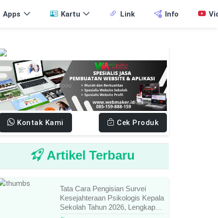
Apps
Kartu
Link
Info
Vi
Kontak Kami
Cek Produk
Artikel Terbaru
Tata Cara Pengisian Survei
Kesejahteraan Psikologis Kepala
Sekolah Tahun 2026, Lengkap
Link Resmi, Jadwal, Panduan,