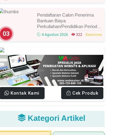
Pendaftaran Calon Penerima
Bantuan Biaya
Perkuliahan/Pendidikan Periode
Agustus 2026 Resmi Dibuka,
03
4 Agustus 2026
322
Beasiswa
Simak Syarat Dan Jadwal
Lengkapnya
Kontak Kami
Cek Produk
Kategori Artikel