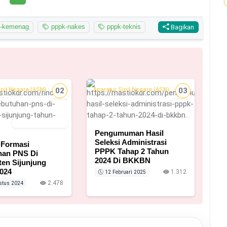
-kemenag
pppk-nakes
pppk-teknis
Bagikan
ipil Negara (ASN)
02
Aparatur Sipil Negara (ASN)
03
12 Februari 2025
11 Agustus 2024
Pengumuman Hasil
Seleksi Administrasi
 Formasi
PPPK Tahap 2 Tahun
han PNS Di
2024 Di BKKBN
en Sijunjung
024
1.312
12 Februari 2025
2.478
stus 2024