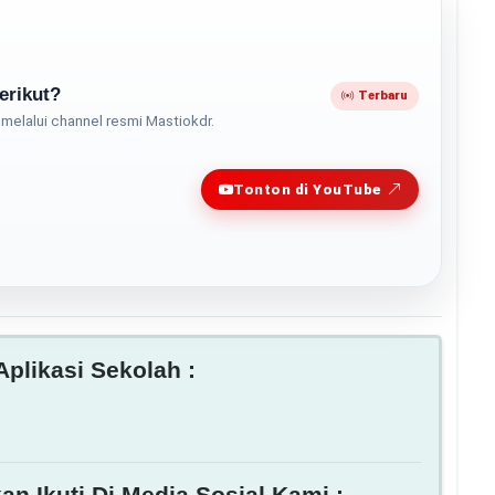
erikut?
Terbaru
melalui channel resmi Mastiokdr.
Play
Tonton di YouTube
plikasi Sekolah :
an Ikuti Di Media Sosial Kami :