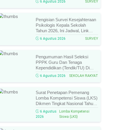
6 Agustus 2026
SURVEY
Dan Hal Yang Wajib
Diperhatikan!
Pengisian Survei Kesejahteraan
Psikologis Kepala Sekolah
Tahun 2026, Ini Jadwal, Link
Resmi, Cara Pengisian, Dan
6 Agustus 2026
SURVEY
Ketentuan Lengkapnya!
Pengumuman Hasil Seleksi
PPPK Guru Dan Tenaga
Kependidikan (Tendik/TU) Di
Sekolah Rakyat Tahun 2026
6 Agustus 2026
SEKOLAH RAKYAT
Lingkungan Kementerian Sosial
RI, Ini Daftar Nama Peserta
Yang Lolos!
Surat Penetapan Pemenang
Lomba Kompetensi Siswa (LKS)
Dikmen Tingkat Nasional Tahun
2026 Resmi Terbit, Ini Daftar
6 Agustus
Lomba Kompetensi
Lengkap Nama Juara Dan
2026
Siswa (LKS)
Peraih Medali!