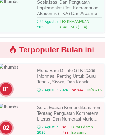
Sosialisasi Dan Penguatan
Implementasi Tes Kemampuan
Akademik (TKA) Dan Asesmen
Nasional (AN) Jenjang SMK
6 Agustus
TES KEMAMPUAN
Tahun 2026, Ini Jadwal, Materi,
2026
AKADEMIK (TKA)
Dan Link Mengikutinya!
Terpopuler Bulan ini
Menu Baru Di Info GTK 2026!
Informasi Penting Untuk Guru,
Tendik, Siswa, Dan Kepala
Sekolah, Segera Cek Ini Batas
01
2 Agustus 2026
834
Info GTK
Waktunya!
Surat Edaran Kemendikdasmen
Tentang Penguatan Kompetensi
Literasi Dan Numerasi Murid
Tahun 2026, Ini Strategi Dan
02
2 Agustus
Surat Edaran
Alurnya
2026
438
Bersama