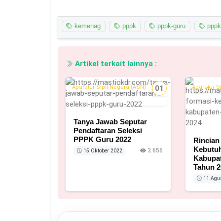
kemenag
pppk
pppk-guru
pppk
Artikel terkait lainnya :
Aparatur Sipil Negara (ASN)
01
Aparatur S
15 Oktober 2022
Tanya Jawab Seputar
Pendaftaran Seleksi
PPPK Guru 2022
Rincian
Kebutu
3.656
15 Oktober 2022
Kabupat
Tahun 2
11 Agu