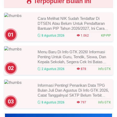
Terpopuler Bulan ini
Cara Melihat NIK Sudah Terdaftar Di
DTSEN Atau Belum Untuk Pendaftaran
Bantuan PIP Tahun 2026/2027, Ini Cara
Cek Dan Syarat Perubahan Desil!
01
8 Agustus 2026
1.062
KIP-PIP
Menu Baru Di Info GTK 2026! Informasi
Penting Untuk Guru, Tendik, Siswa, Dan
Kepala Sekolah, Segera Cek Ini Batas
Waktunya!
02
2 Agustus 2026
878
Info GTK
Informasi Penting! Penarikan Data TPG
Bulan Juli Dan Agustus Di Info GTK 2026,
Catat Tanggalnya! SKTP Belum Terbit
Januari–Juni, Ini Prosesnya!
03
8 Agustus 2026
797
Info GTK