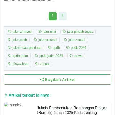
1
2
jalur-afirmasi
jalur-nilai
jalur-pindah-tugas
jalur-ppdb
jalur-prestasi
jalur-zonasi
juknis-dan-panduan
ppdb
ppdb-2024
ppdb-jatim
ppdb-jatim-2024
siswa
siswa-baru
zonasi
Bagikan Artikel
Artikel terkait lainnya :
Juknis Pembentukan Rombongan Belajar
(Rombel) Tahun 2025 Pada Jenjang