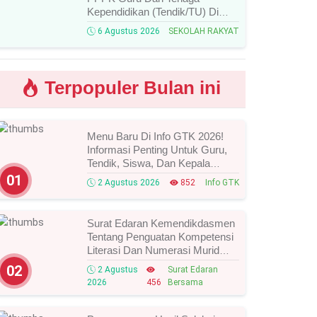
Kependidikan (Tendik/TU) Di
Sekolah Rakyat Tahun 2026
6 Agustus 2026
SEKOLAH RAKYAT
Lingkungan Kementerian Sosial
RI, Ini Daftar Nama Peserta
Yang Lolos!
Terpopuler Bulan ini
Menu Baru Di Info GTK 2026!
Informasi Penting Untuk Guru,
Tendik, Siswa, Dan Kepala
Sekolah, Segera Cek Ini Batas
01
2 Agustus 2026
852
Info GTK
Waktunya!
Surat Edaran Kemendikdasmen
Tentang Penguatan Kompetensi
Literasi Dan Numerasi Murid
Tahun 2026, Ini Strategi Dan
02
2 Agustus
Surat Edaran
Alurnya
2026
456
Bersama