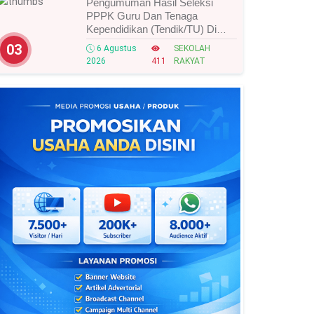
Pengumuman Hasil Seleksi
PPPK Guru Dan Tenaga
Kependidikan (Tendik/TU) Di
Sekolah Rakyat Tahun 2026
03
6 Agustus
SEKOLAH
Lingkungan Kementerian Sosial
2026
411
RAKYAT
RI, Ini Daftar Nama Peserta
Yang Lolos!