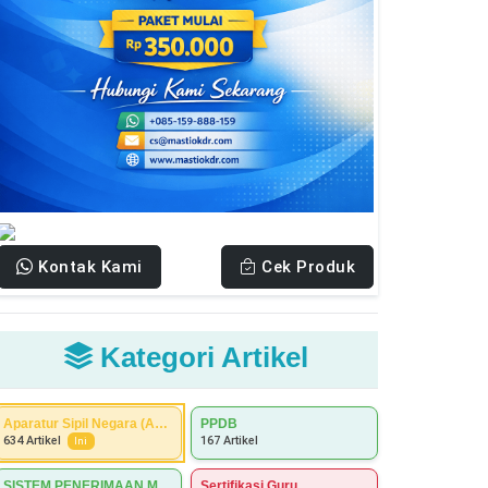
Kontak Kami
Cek Produk
Kategori Artikel
Aparatur Sipil Negara (ASN)
PPDB
167 Artikel
634 Artikel
Ini
SISTEM PENERIMAAN MURID BARU (SPMB)
Sertifikasi Guru