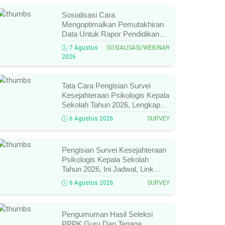
Sosialisasi Cara
Mengoptimalkan Pemutakhiran
Data Untuk Rapor Pendidikan
Tahun 2026, Ini Jadwal, Materi,
7 Agustus
SOSIALISASI/WEBINAR
Narasumber, Dan Link
2026
Mengikutinya!
Tata Cara Pengisian Survei
Kesejahteraan Psikologis Kepala
Sekolah Tahun 2026, Lengkap
Link Resmi, Jadwal, Panduan,
6 Agustus 2026
SURVEY
Dan Hal Yang Wajib
Diperhatikan!
Pengisian Survei Kesejahteraan
Psikologis Kepala Sekolah
Tahun 2026, Ini Jadwal, Link
Resmi, Cara Pengisian, Dan
6 Agustus 2026
SURVEY
Ketentuan Lengkapnya!
Pengumuman Hasil Seleksi
PPPK Guru Dan Tenaga