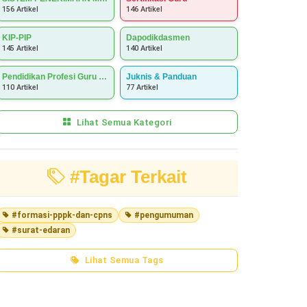
156 Artikel
146 Artikel
KIP-PIP
Dapodikdasmen
145 Artikel
140 Artikel
Pendidikan Profesi Guru (PPG)
Juknis & Panduan
110 Artikel
77 Artikel
Lihat Semua Kategori
#Tagar Terkait
#formasi-pppk-dan-cpns
#pengumuman
#surat-edaran
Lihat Semua Tags