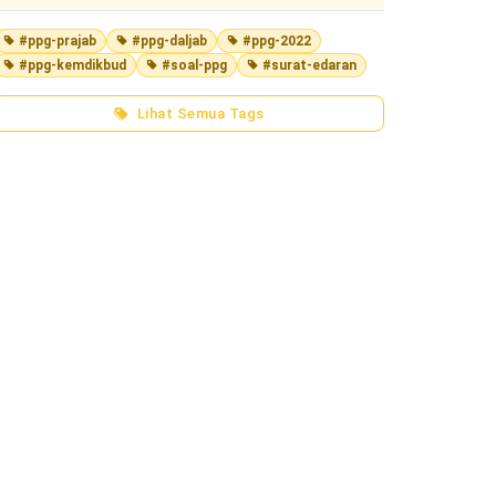
#ppg-prajab
#ppg-daljab
#ppg-2022
#ppg-kemdikbud
#soal-ppg
#surat-edaran
Lihat Semua Tags