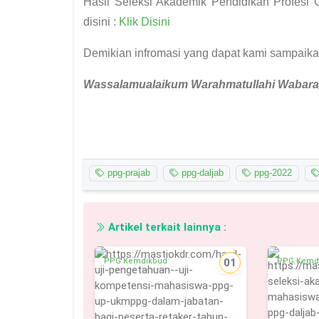
Hasil Seleksi Akademik Pendidikan Profes
disini :
Klik Disini
Demikian infromasi yang dapat kami sampaik
Wassalamualaikum
W
arahmatullahi
W
abara
ppg-prajab
ppg-daljab
ppg-2022
Artikel terkait lainnya :
PPG Kemdikbud
01
PPG Kemd