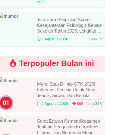
2026
Mengikutinya!
Tata Cara Pengisian Survei
Kesejahteraan Psikologis Kepala
Sekolah Tahun 2026, Lengkap
Link Resmi, Jadwal, Panduan,
6 Agustus 2026
SURVEY
Dan Hal Yang Wajib
Diperhatikan!
Terpopuler Bulan ini
Menu Baru Di Info GTK 2026!
Informasi Penting Untuk Guru,
Tendik, Siswa, Dan Kepala
Sekolah, Segera Cek Ini Batas
01
2 Agustus 2026
862
Info GTK
Waktunya!
Surat Edaran Kemendikdasmen
Tentang Penguatan Kompetensi
Literasi Dan Numerasi Murid