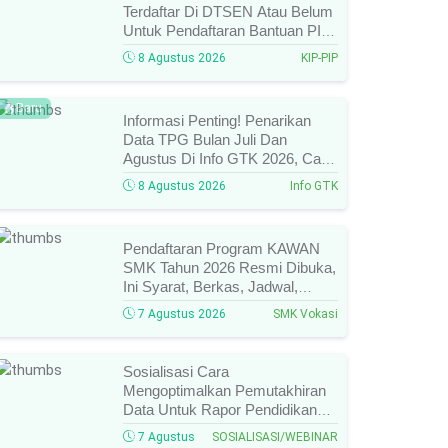
Terdaftar Di DTSEN Atau Belum
Untuk Pendaftaran Bantuan PIP
Tahun 2026/2027, Ini Cara Cek
8 Agustus 2026
KIP-PIP
Dan Syarat Perubahan Desil!
Baru
Informasi Penting! Penarikan
Data TPG Bulan Juli Dan
Agustus Di Info GTK 2026, Catat
Tanggalnya! SKTP Belum Terbit
8 Agustus 2026
Info GTK
Januari–Juni, Ini Prosesnya!
Pendaftaran Program KAWAN
SMK Tahun 2026 Resmi Dibuka,
Ini Syarat, Berkas, Jadwal,
Batas Waktu, Dan Cara
7 Agustus 2026
SMK Vokasi
Pendaftarannya!
Sosialisasi Cara
Mengoptimalkan Pemutakhiran
Data Untuk Rapor Pendidikan
Tahun 2026, Ini Jadwal, Materi,
7 Agustus
SOSIALISASI/WEBINAR
Narasumber, Dan Link