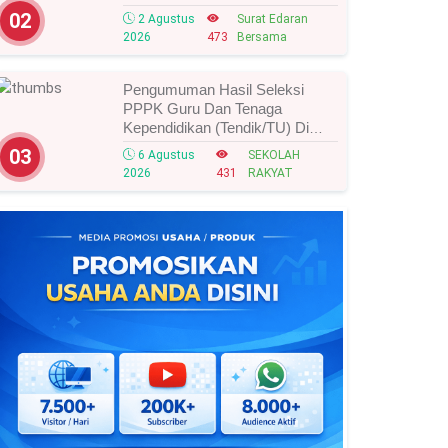
Tahun 2026, Ini Strategi Dan
02
2 Agustus
Surat Edaran
Alurnya
2026
473
Bersama
Pengumuman Hasil Seleksi
PPPK Guru Dan Tenaga
Kependidikan (Tendik/TU) Di
Sekolah Rakyat Tahun 2026
03
6 Agustus
SEKOLAH
Lingkungan Kementerian Sosial
2026
431
RAKYAT
RI, Ini Daftar Nama Peserta
Yang Lolos!