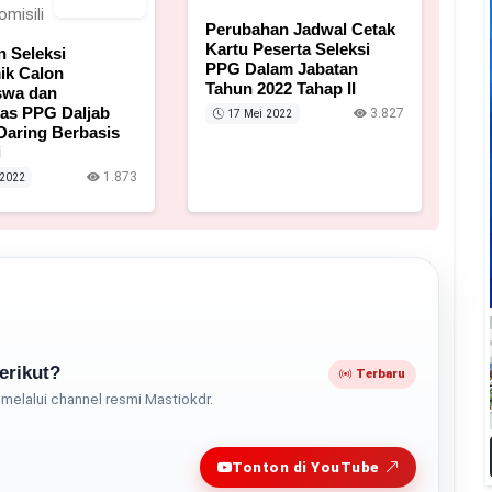
7 April 2022
Perubahan Jadwal Cetak
Kartu Peserta Seleksi
 Seleksi
PPG Dalam Jabatan
ik Calon
Tahun 2022 Tahap II
swa dan
as PPG Daljab
3.827
17 Mei 2022
Daring Berbasis
i
1.873
 2022
erikut?
Terbaru
melalui channel resmi Mastiokdr.
Play
Tonton di YouTube