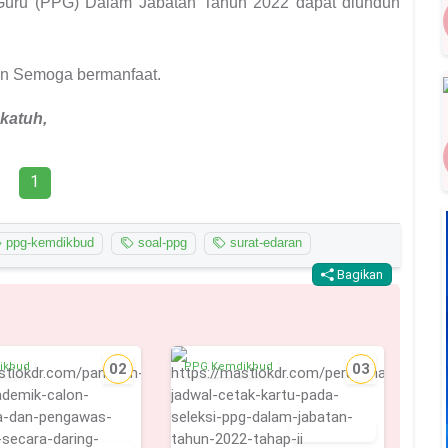
i Guru (PPG) Dalam Jabatan Tahun 2022
dapat diunduh
an Semoga bermanfaat.
katuh,
1
ppg-kemdikbud
soal-ppg
surat-edaran
Bagikan
ikbud
02
PPG Kemdikbud
03
17 Mei 2022