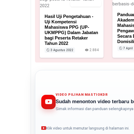
3 Agustus 2022
Panduan
Hasil Uji Pengetahuan -
Akadem
Uji Kompetensi
Mahasi
Mahasiswa PPG (UP-
Pengaw
UKMPPG) Dalam Jabatan
Secara 
bagi Peserta Retaker
Domisil
Tahun 2022
7 April
2.884
3 Agustus 2022
VIDEO PILIHAN MASTIOKDR
Sudah menonton video terbaru b
Simak informasi dan panduan selengkapnya 
Klik video untuk memutar langsung di halaman ini.