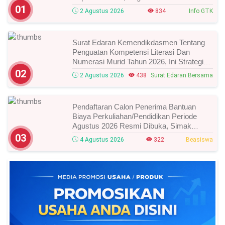
Waktunya!
01
2 Agustus 2026
834
Info GTK
Surat Edaran Kemendikdasmen Tentang
Penguatan Kompetensi Literasi Dan
Numerasi Murid Tahun 2026, Ini Strategi
Dan Alurnya
02
2 Agustus 2026
438
Surat Edaran Bersama
Pendaftaran Calon Penerima Bantuan
Biaya Perkuliahan/Pendidikan Periode
Agustus 2026 Resmi Dibuka, Simak
Syarat Dan Jadwal Lengkapnya
03
4 Agustus 2026
322
Beasiswa