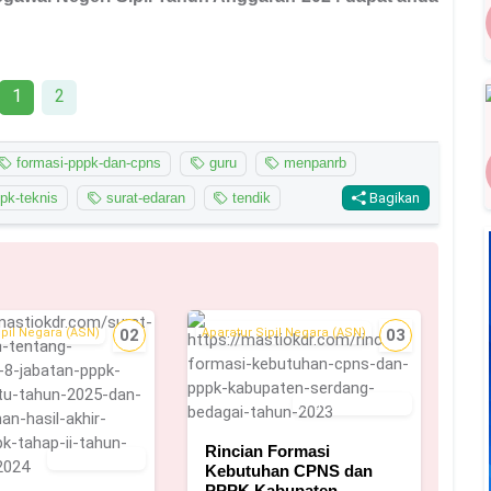
1
2
formasi-pppk-dan-cpns
guru
menpanrb
pk-teknis
surat-edaran
tendik
Bagikan
ipil Negara (ASN)
02
Aparatur Sipil Negara (ASN)
03
31 Agustus 2023
Rincian Formasi
18 Juni 2025
Kebutuhan CPNS dan
PPPK Kabupaten