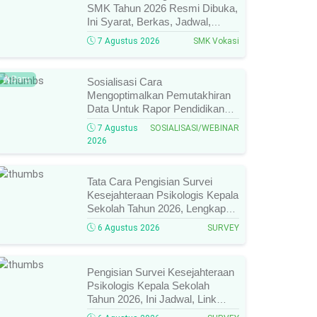
SMK Tahun 2026 Resmi Dibuka,
Ini Syarat, Berkas, Jadwal,
Batas Waktu, Dan Cara
7 Agustus 2026
SMK Vokasi
Pendaftarannya!
Baru
Sosialisasi Cara
Mengoptimalkan Pemutakhiran
Data Untuk Rapor Pendidikan
Tahun 2026, Ini Jadwal, Materi,
7 Agustus
SOSIALISASI/WEBINAR
Narasumber, Dan Link
2026
Mengikutinya!
Tata Cara Pengisian Survei
Kesejahteraan Psikologis Kepala
Sekolah Tahun 2026, Lengkap
Link Resmi, Jadwal, Panduan,
6 Agustus 2026
SURVEY
Dan Hal Yang Wajib
Diperhatikan!
Pengisian Survei Kesejahteraan
Psikologis Kepala Sekolah
Tahun 2026, Ini Jadwal, Link
Resmi, Cara Pengisian, Dan