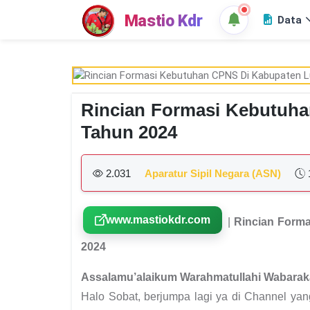
Mastio Kdr
Data
Rincian Formasi Kebutuh
Tahun 2024
2.031
Aparatur Sipil Negara (ASN)
www.mastiokdr.com
|
Rincian Form
2024
Assalamu’alaikum Warahmatullahi Wabarak
Halo Sobat, berjumpa lagi ya di Channel ya