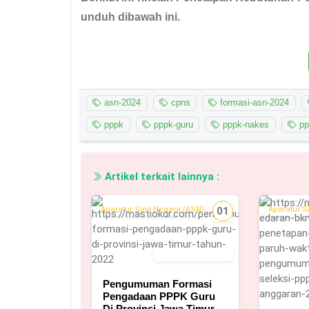
unduh dibawah ini.
asn-2024
cpns
formasi-asn-2024
pppk
pppk-guru
pppk-nakes
pp
Artikel terkait lainnya :
Aparatur Sipil Negara (ASN)
01
Aparatur S
1 November 2022
Pengumuman Formasi
Pengadaan PPPK Guru
Di Provinsi Jawa Timur