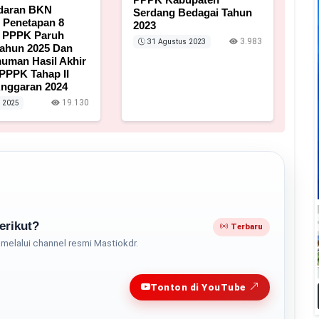
Edaran BKN
Serdang Bedagai Tahun
 Penetapan 8
2023
n PPPK Paruh
3.983
31 Agustus 2023
ahun 2025 Dan
uman Hasil Akhir
 PPPK Tahap II
nggaran 2024
19.130
 2025
erikut?
Terbaru
melalui channel resmi Mastiokdr.
Play
Tonton di YouTube