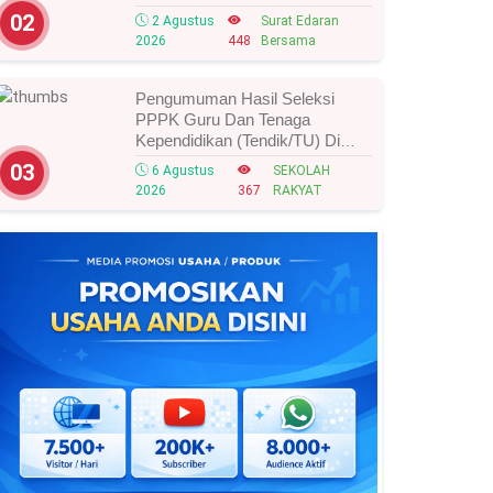
Tahun 2026, Ini Strategi Dan
02
2 Agustus
Surat Edaran
Alurnya
2026
448
Bersama
Pengumuman Hasil Seleksi
PPPK Guru Dan Tenaga
Kependidikan (Tendik/TU) Di
Sekolah Rakyat Tahun 2026
03
6 Agustus
SEKOLAH
Lingkungan Kementerian Sosial
2026
367
RAKYAT
RI, Ini Daftar Nama Peserta
Yang Lolos!