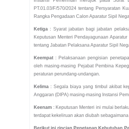
Instansi Pemerintah merujuk pada Surat
PT.01.03/F/570/2024 tentang Persyaratan Ku
Rangka Pengadaan Calon Aparatur Sipil Nega
Ketiga
: Syarat jabatan bagi jabatan pelaksa
Keputusan Menteri Pendayagunaan Aparatur 
tentang Jabatan Pelaksana Aparatur Sipil Neg
Keempat
: Pelaksanaan pengisian penetapa
oleh masing-masing Pejabat Pembina Kepeg
peraturan perundang-undangan.
Kelima
: Segala biaya yang timbul akibat k
Anggaran (DIPA) masing-masing Instansi Peme
Keenam
: Keputusan Menteri ini mulai berlak
terdapat kekeliruan akan diubah sebagaimana
Berikut ini rincian Penetapan Kebutuhan P