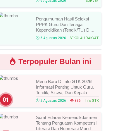
6 Agustus 2026
SURVEY
Ketentuan Lengkapnya!
Pengumuman Hasil Seleksi
PPPK Guru Dan Tenaga
Kependidikan (Tendik/TU) Di
Sekolah Rakyat Tahun 2026
6 Agustus 2026
SEKOLAH RAKYAT
Lingkungan Kementerian Sosial
RI, Ini Daftar Nama Peserta
Yang Lolos!
Terpopuler Bulan ini
Menu Baru Di Info GTK 2026!
Informasi Penting Untuk Guru,
Tendik, Siswa, Dan Kepala
Sekolah, Segera Cek Ini Batas
01
2 Agustus 2026
836
Info GTK
Waktunya!
Surat Edaran Kemendikdasmen
Tentang Penguatan Kompetensi
Literasi Dan Numerasi Murid