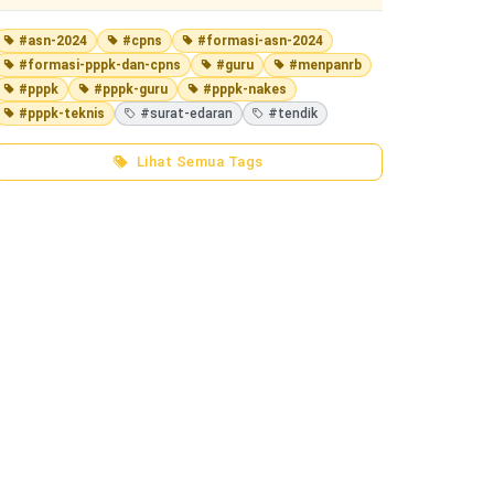
#asn-2024
#cpns
#formasi-asn-2024
#formasi-pppk-dan-cpns
#guru
#menpanrb
#pppk
#pppk-guru
#pppk-nakes
#pppk-teknis
#surat-edaran
#tendik
Lihat Semua Tags