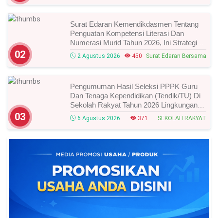
Surat Edaran Kemendikdasmen Tentang
Penguatan Kompetensi Literasi Dan
Numerasi Murid Tahun 2026, Ini Strategi
Dan Alurnya
02
2 Agustus 2026
450
Surat Edaran Bersama
Pengumuman Hasil Seleksi PPPK Guru
Dan Tenaga Kependidikan (Tendik/TU) Di
Sekolah Rakyat Tahun 2026 Lingkungan
Kementerian Sosial RI, Ini Daftar Nama
03
6 Agustus 2026
371
SEKOLAH RAKYAT
Peserta Yang Lolos!