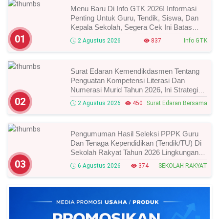
Menu Baru Di Info GTK 2026! Informasi
Penting Untuk Guru, Tendik, Siswa, Dan
Kepala Sekolah, Segera Cek Ini Batas
Waktunya!
01
2 Agustus 2026
837
Info GTK
Surat Edaran Kemendikdasmen Tentang
Penguatan Kompetensi Literasi Dan
Numerasi Murid Tahun 2026, Ini Strategi
Dan Alurnya
02
2 Agustus 2026
450
Surat Edaran Bersama
Pengumuman Hasil Seleksi PPPK Guru
Dan Tenaga Kependidikan (Tendik/TU) Di
Sekolah Rakyat Tahun 2026 Lingkungan
Kementerian Sosial RI, Ini Daftar Nama
03
6 Agustus 2026
374
SEKOLAH RAKYAT
Peserta Yang Lolos!