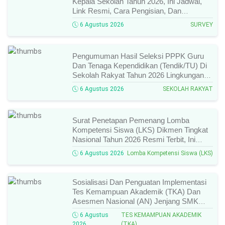
Kepala Sekolah Tahun 2026, Ini Jadwal,
Link Resmi, Cara Pengisian, Dan
Ketentuan Lengkapnya!
6 Agustus 2026
SURVEY
Pengumuman Hasil Seleksi PPPK Guru
Dan Tenaga Kependidikan (Tendik/TU) Di
Sekolah Rakyat Tahun 2026 Lingkungan
Kementerian Sosial RI, Ini Daftar Nama
6 Agustus 2026
SEKOLAH RAKYAT
Peserta Yang Lolos!
Surat Penetapan Pemenang Lomba
Kompetensi Siswa (LKS) Dikmen Tingkat
Nasional Tahun 2026 Resmi Terbit, Ini
Daftar Lengkap Nama Juara Dan Peraih
6 Agustus 2026
Lomba Kompetensi Siswa (LKS)
Medali!
Sosialisasi Dan Penguatan Implementasi
Tes Kemampuan Akademik (TKA) Dan
Asesmen Nasional (AN) Jenjang SMK
Tahun 2026, Ini Jadwal, Materi, Dan Link
6 Agustus
TES KEMAMPUAN AKADEMIK
Mengikutinya!
2026
(TKA)