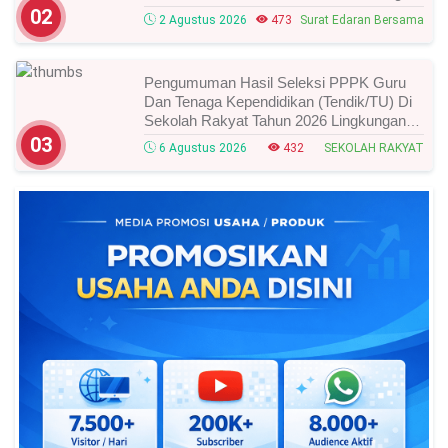
Dan Alurnya
02
2 Agustus 2026
473
Surat Edaran Bersama
Pengumuman Hasil Seleksi PPPK Guru
Dan Tenaga Kependidikan (Tendik/TU) Di
Sekolah Rakyat Tahun 2026 Lingkungan
Kementerian Sosial RI, Ini Daftar Nama
03
6 Agustus 2026
432
SEKOLAH RAKYAT
Peserta Yang Lolos!