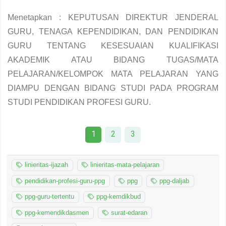
Menetapkan : KEPUTUSAN DIREKTUR JENDERAL
GURU, TENAGA KEPENDIDIKAN, DAN PENDIDIKAN
GURU TENTANG KESESUAIAN KUALIFIKASI
AKADEMIK ATAU BIDANG TUGAS/MATA
PELAJARAN/KELOMPOK MATA PELAJARAN YANG
DIAMPU DENGAN BIDANG STUDI PADA PROGRAM
STUDI PENDIDIKAN PROFESI GURU.
1
2
3
linieritas-ijazah
linieritas-mata-pelajaran
pendidikan-profesi-guru-ppg
ppg
ppg-daljab
ppg-guru-tertentu
ppg-kemdikbud
ppg-kemendikdasmen
surat-edaran