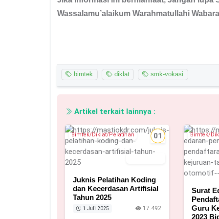
Wassalamu’alaikum Warahmatullahi Wabara
bimtek
diklat
smk-vokasi
Artikel terkait lainnya :
Bimtek/Diklat/Pelatihan
01
Bimtek/Dik
1 Juli 2025
Juknis Pelatihan Koding
dan Kecerdasan Artifisial
Surat 
Tahun 2025
Pendaft
Guru Ke
17.492
1 Juli 2025
2023 Bi