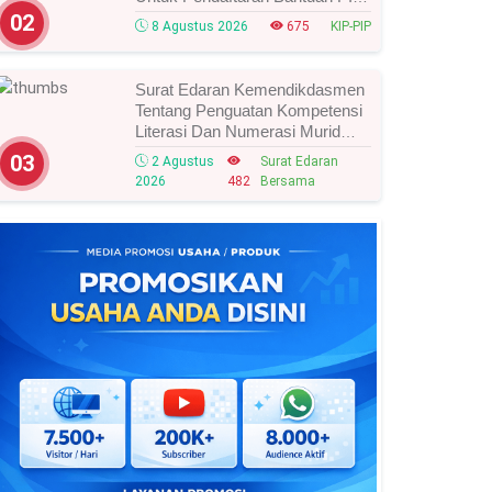
Tahun 2026/2027, Ini Cara Cek
02
8 Agustus 2026
675
KIP-PIP
Dan Syarat Perubahan Desil!
Surat Edaran Kemendikdasmen
Tentang Penguatan Kompetensi
Literasi Dan Numerasi Murid
Tahun 2026, Ini Strategi Dan
03
2 Agustus
Surat Edaran
Alurnya
2026
482
Bersama