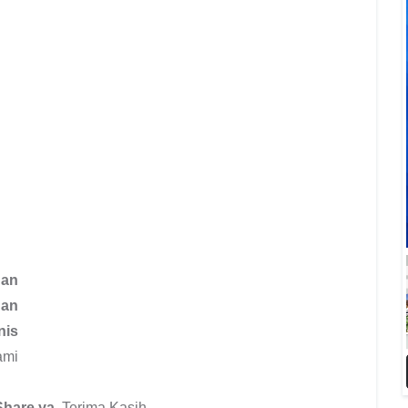
an
an
nis
ami
Share ya
, Terima Kasih.