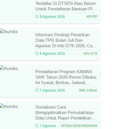
Terdaftar Di DTSEN Atau Belum
Untuk Pendaftaran Bantuan PIP
Tahun 2026/2027, Ini Cara Cek
8 Agustus 2026
KIP-PIP
Dan Syarat Perubahan Desil!
Informasi Penting! Penarikan
Data TPG Bulan Juli Dan
Agustus Di Info GTK 2026, Catat
Tanggalnya! SKTP Belum Terbit
8 Agustus 2026
Info GTK
Januari–Juni, Ini Prosesnya!
Pendaftaran Program KAWAN
SMK Tahun 2026 Resmi Dibuka,
Ini Syarat, Berkas, Jadwal,
Batas Waktu, Dan Cara
7 Agustus 2026
SMK Vokasi
Pendaftarannya!
Sosialisasi Cara
Mengoptimalkan Pemutakhiran
Data Untuk Rapor Pendidikan
Tahun 2026, Ini Jadwal, Materi,
7 Agustus
SOSIALISASI/WEBINAR
Narasumber, Dan Link