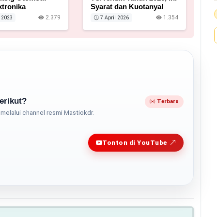
ktronika
Syarat dan Kuotanya!
2.379
1.354
 2023
7 April 2026
erikut?
Terbaru
melalui channel resmi Mastiokdr.
Play
Tonton di YouTube