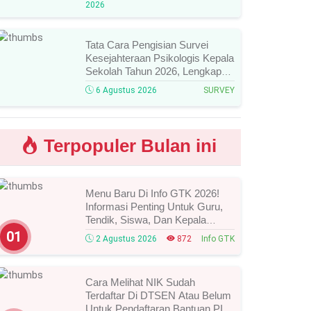
2026
Mengikutinya!
Tata Cara Pengisian Survei
Kesejahteraan Psikologis Kepala
Sekolah Tahun 2026, Lengkap
Link Resmi, Jadwal, Panduan,
6 Agustus 2026
SURVEY
Dan Hal Yang Wajib
Diperhatikan!
Terpopuler Bulan ini
Menu Baru Di Info GTK 2026!
Informasi Penting Untuk Guru,
Tendik, Siswa, Dan Kepala
Sekolah, Segera Cek Ini Batas
01
2 Agustus 2026
872
Info GTK
Waktunya!
Cara Melihat NIK Sudah
Terdaftar Di DTSEN Atau Belum
Untuk Pendaftaran Bantuan PIP