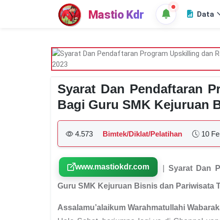
Mastio Kdr
Data
Syarat Dan Pendaftaran Pr
Bagi Guru SMK Kejuruan Bi
4.573
Bimtek/Diklat/Pelatihan
10 Fe
www.mastiokdr.com
|
Syarat Dan P
Guru SMK Kejuruan Bisnis dan Pariwisata 
Assalamu’alaikum Warahmatullahi Wabarak