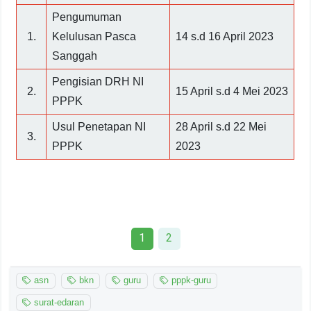
Pengumuman
1.
Kelulusan Pasca
14 s.d 16 April 2023
Sanggah
Pengisian DRH NI
2.
15 April s.d 4 Mei 2023
PPPK
Usul Penetapan NI
28 April s.d 22 Mei
3.
PPPK
2023
1
2
asn
bkn
guru
pppk-guru
surat-edaran