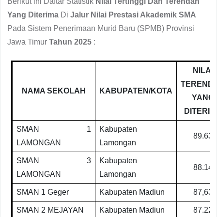
Berikut ini Daftar Statistik
Nilai Tertinggi Dan Terendah
Yang Diterima
Di
Jalur Nilai Prestasi Akademik SMA
Pada Sistem Penerimaan Murid Baru (SPMB) Provinsi
Jawa Timur
Tahun 2025
:
NILAI
TEREND
NAMA SEKOLAH
KABUPATEN/KOTA
YANG
DITERI
SMAN 1
Kabupaten
89.63
LAMONGAN
Lamongan
SMAN 3
Kabupaten
88.14
LAMONGAN
Lamongan
SMAN 1 Geger
Kabupaten Madiun
87,63
SMAN 2 MEJAYAN
Kabupaten Madiun
87.22