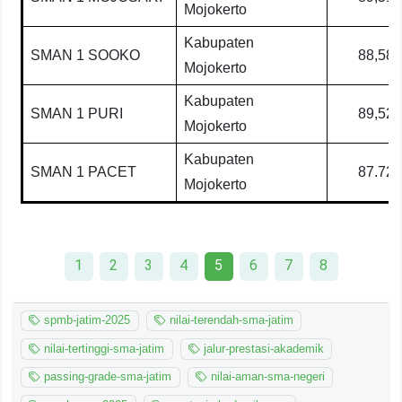
Mojokerto
Kabupaten
SMAN 1 SOOKO
88,58
Mojokerto
Kabupaten
SMAN 1 PURI
89,52
Mojokerto
Kabupaten
SMAN 1 PACET
87.72
Mojokerto
1
2
3
4
5
6
7
8
spmb-jatim-2025
nilai-terendah-sma-jatim
nilai-tertinggi-sma-jatim
jalur-prestasi-akademik
passing-grade-sma-jatim
nilai-aman-sma-negeri