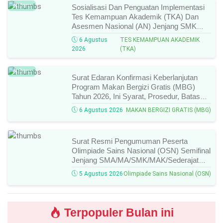
Baru
Sosialisasi Dan Penguatan Implementasi
Tes Kemampuan Akademik (TKA) Dan
Asesmen Nasional (AN) Jenjang SMK
Tahun 2026, Ini Jadwal, Materi, Dan Link
6 Agustus
TES KEMAMPUAN AKADEMIK
Mengikutinya!
2026
(TKA)
Baru
Surat Edaran Konfirmasi Keberlanjutan
Program Makan Bergizi Gratis (MBG)
Tahun 2026, Ini Syarat, Prosedur, Batas
Waktu, Dan Cara Konfirmasinya!
6 Agustus 2026
MAKAN BERGIZI GRATIS (MBG)
Surat Resmi Pengumuman Peserta
Olimpiade Sains Nasional (OSN) Semifinal
Jenjang SMA/MA/SMK/MAK/Sederajat
Tahun 2026, Cek Daftar Nama Lolos,
5 Agustus 2026
Olimpiade Sains Nasional (OSN)
Bidang Lomba, Dan Jadwal Selanjutnya!
Terpopuler Bulan ini