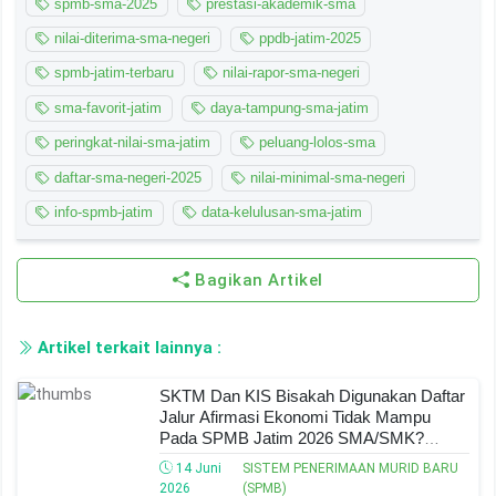
spmb-sma-2025
prestasi-akademik-sma
nilai-diterima-sma-negeri
ppdb-jatim-2025
spmb-jatim-terbaru
nilai-rapor-sma-negeri
sma-favorit-jatim
daya-tampung-sma-jatim
peringkat-nilai-sma-jatim
peluang-lolos-sma
daftar-sma-negeri-2025
nilai-minimal-sma-negeri
info-spmb-jatim
data-kelulusan-sma-jatim
Bagikan Artikel
Artikel terkait lainnya :
SKTM Dan KIS Bisakah Digunakan Daftar
Jalur Afirmasi Ekonomi Tidak Mampu
Pada SPMB Jatim 2026 SMA/SMK?
Banyak Orang Tua Masih Keliru!
14 Juni
SISTEM PENERIMAAN MURID BARU
2026
(SPMB)