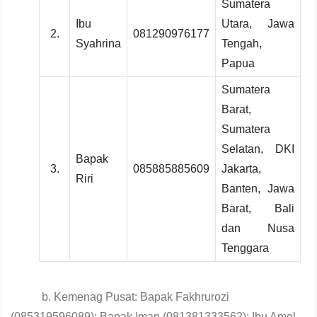
Sumatera
Ibu
Utara, Jawa
2.
081290976177
Syahrina
Tengah,
Papua
Sumatera
Barat,
Sumatera
Selatan, DKI
Bapak
3.
085885885609
Jakarta,
Riri
Banten, Jawa
Barat, Bali
dan Nusa
Tenggara
b. Kemenag Pusat: Bapak Fakhrurozi
(085319596089); Bapak Iman (081381333562); Ibu Amel