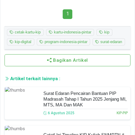
1
cetak-kartu-kip
kartu-indonesia-pintar
kip
kip-digital
program-indonesia-pintar
surat-edaran
Bagikan Artikel
Artikel terkait lainnya :
Surat Edaran Pencairan Bantuan PIP
Madrasah Tahap I Tahun 2025 Jenjang MI,
MTS, MA Dan MAK
6 Agustus 2025
KIP-PIP
Catat! Ini Timeline KIP Kuliah SNMPTN &