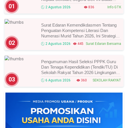
Waktunya!
01
2 Agustus 2026
836
Info GTK
Surat Edaran Kemendikdasmen Tentang
Penguatan Kompetensi Literasi Dan
Numerasi Murid Tahun 2026, Ini Strategi
Dan Alurnya
02
2 Agustus 2026
445
Surat Edaran Bersama
Pengumuman Hasil Seleksi PPPK Guru
Dan Tenaga Kependidikan (Tendik/TU) Di
Sekolah Rakyat Tahun 2026 Lingkungan
Kementerian Sosial RI, Ini Daftar Nama
03
6 Agustus 2026
360
SEKOLAH RAKYAT
Peserta Yang Lolos!