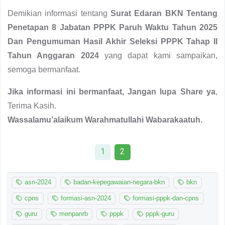
Demikian informasi tentang
Surat Edaran BKN Tentang
Penetapan 8 Jabatan PPPK Paruh Waktu Tahun 2025
Dan Pengumuman Hasil Akhir Seleksi PPPK Tahap II
Tahun Anggaran 2024
yang dapat kami sampaikan,
semoga bermanfaat.
Jika informasi ini bermanfaat, Jangan lupa Share ya
,
Terima Kasih.
Wassalamu’alaikum Warahmatullahi Wabarakaatuh.
1
2
asn-2024
badan-kepegawaian-negara-bkn
bkn
cpns
formasi-asn-2024
formasi-pppk-dan-cpns
guru
menpanrb
pppk
pppk-guru