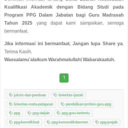
Kualifikasi Akademik dengan Bidang Studi pada
Program PPG Dalam Jabatan bagi Guru Madrasah
Tahun 2025
yang dapat kami sampaikan, semoga
bermanfaat.
Jika informasi ini bermanfaat, Jangan lupa Share ya
,
Terima Kasih.
Wassalamu’alaikum Warahmatullahi Wabarakaatuh.
1
juknis-dan-panduan
linieritas-ijazah
linieritas-mata-pelajaran
pendidikan-profesi-guru-ppg
ppg
ppg-daljab
ppg-guru-tertentu
ppg-kemdikbud
ppg-kemendikdasmen
ppg-prajab