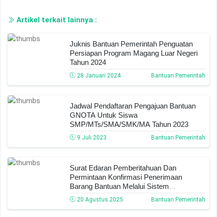
Artikel terkait lainnya :
Juknis Bantuan Pemerintah Penguatan
Persiapan Program Magang Luar Negeri
Tahun 2024
28 Januari 2024
Bantuan Pemerintah
Jadwal Pendaftaran Pengajuan Bantuan
GNOTA Untuk Siswa
SMP/MTs/SMA/SMK/MA Tahun 2023
9 Juli 2023
Bantuan Pemerintah
Surat Edaran Pemberitahuan Dan
Permintaan Konfirmasi Penerimaan
Barang Bantuan Melalui Sistem
Manajemen Sarana Prasarana
20 Agustus 2025
Bantuan Pemerintah
(SIMASPRAS) Tahun 2025