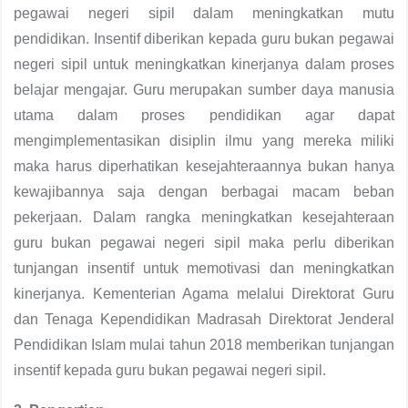
pegawai negeri sipil dalam meningkatkan mutu
pendidikan. Insentif diberikan kepada guru bukan pegawai
negeri sipil untuk meningkatkan kinerjanya dalam proses
belajar mengajar. Guru merupakan sumber daya manusia
utama dalam proses pendidikan agar dapat
mengimplementasikan disiplin ilmu yang mereka miliki
maka harus diperhatikan kesejahteraannya bukan hanya
kewajibannya saja dengan berbagai macam beban
pekerjaan. Dalam rangka meningkatkan kesejahteraan
guru bukan pegawai negeri sipil maka perlu diberikan
tunjangan insentif untuk memotivasi dan meningkatkan
kinerjanya. Kementerian Agama melalui Direktorat Guru
dan Tenaga Kependidikan Madrasah Direktorat Jenderal
Pendidikan Islam mulai tahun 2018 memberikan tunjangan
insentif kepada guru bukan pegawai negeri sipil.