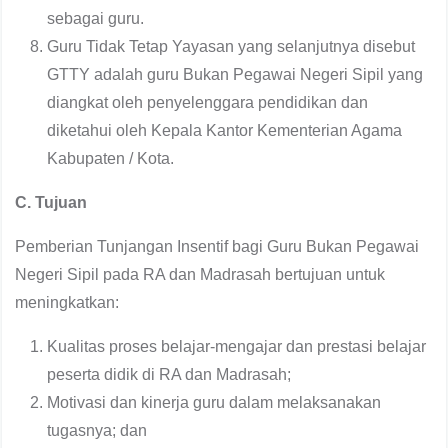
sebagai guru.
Guru Tidak Tetap Yayasan yang selanjutnya disebut
GTTY adalah guru Bukan Pegawai Negeri Sipil yang
diangkat oleh penyelenggara pendidikan dan
diketahui oleh Kepala Kantor Kementerian Agama
Kabupaten / Kota.
C. Tujuan
Pemberian Tunjangan Insentif bagi Guru Bukan Pegawai
Negeri Sipil pada RA dan Madrasah bertujuan untuk
meningkatkan:
Kualitas proses belajar-mengajar dan prestasi belajar
peserta didik di RA dan Madrasah;
Motivasi dan kinerja guru dalam melaksanakan
tugasnya; dan