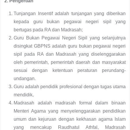
2. Pengertian
Tunjangan Insentif adalah tunjangan yang diberikan
kepada guru bukan pegawai negeri sipil yang
bertugas pada RA dan Madrasah;
Guru Bukan Pegawai Negeri Sipil yang selanjutnya
disingkat GBPNS adalah guru bukan pegawai negeri
sipil pada RA dan Madrasah yang diselenggarakan
oleh pemerintah, pemerintah daerah dan masyarakat
sesuai dengan ketentuan peraturan perundang-
undangan.
Guru adalah pendidik profesional dengan tugas utama
mendidik,
Madrasah adalah madrasah formal dalam binaan
Menteri Agama yang menyelenggarakan pendidikan
umum dan kejuruan dengan kekhasan agama Islam
yang mencakup Raudhatul Athfal, Madrasah