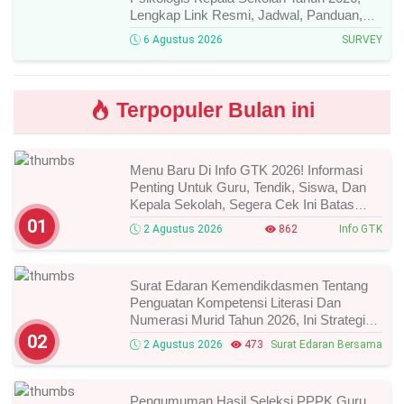
Lengkap Link Resmi, Jadwal, Panduan,
Dan Hal Yang Wajib Diperhatikan!
6 Agustus 2026
SURVEY
Terpopuler Bulan ini
Menu Baru Di Info GTK 2026! Informasi
Penting Untuk Guru, Tendik, Siswa, Dan
Kepala Sekolah, Segera Cek Ini Batas
Waktunya!
01
2 Agustus 2026
862
Info GTK
Surat Edaran Kemendikdasmen Tentang
Penguatan Kompetensi Literasi Dan
Numerasi Murid Tahun 2026, Ini Strategi
Dan Alurnya
02
2 Agustus 2026
473
Surat Edaran Bersama
Pengumuman Hasil Seleksi PPPK Guru