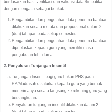
berdasarkan hasil verifikasi dan validasi data Simpatika
dengan mengacu sebagai berikut:
Pengambilan dan pengolahan data penerima bantuan
dilakukan secara merata dan proporsional dalam 2
(dua) tahapan pada setiap semester.
Pengambilan dan pengolahan data penerima bantuan
dipriotaskan kepada guru yang memiliki masa
pengabdian lebih lama.
2. Penyaluran Tunjangan Insentif
Tunjangan Insentif bagi guru bukan PNS pada
RA/Madrasah disalurkan kepada guru yang berhak
menerimanya secara langsung ke rekening guru yang
bersangkutan.
Penyaluran tunjangan insentif dilakukan dalam 2
(dua) tahapan pada setiap semester.