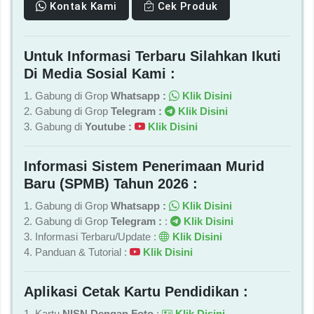
Kontak Kami
Cek Produk
Untuk Informasi Terbaru Silahkan Ikuti
Di Media Sosial Kami :
1. Gabung di Grop
Whatsapp :
Klik Disini
2. Gabung di Grop
Telegram :
Klik Disini
3. Gabung di
Youtube :
Klik Disini
Informasi Sistem Penerimaan Murid
Baru (SPMB) Tahun 2026 :
1. Gabung di Grop
Whatsapp :
Klik Disini
2. Gabung di Grop
Telegram :
:
Klik Disini
3. Informasi Terbaru/Update :
Klik Disini
4. Panduan & Tutorial :
Klik Disini
Aplikasi Cetak Kartu Pendidikan :
1. Kartu
NISN Dengan Foto
:
Klik Disini