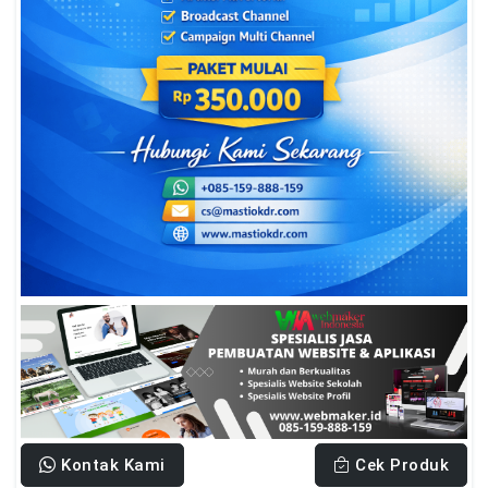
Kontak Kami
Cek Produk