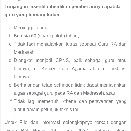
Tunjangan Insentif dihentikan pemberiannya apabila
guru yang bersangkutan:
Meninggal dunia;
Berusia 60 (enam puluh) tahun;
Tidak lagi menjalankan tugas sebagai Guru RA dan
Madrasah;
Diangkat menjadi CPNS, baik sebagai guru atau
lainnya, di Kementerian Agama atau di instansi
lainnya;
Berhalangan tetap sehingga tidak dapat menjalankan
tugas sebagai guru pada RA dan Madrasah, atau
Tidak lagi memenuhi kriteria dan persyaratan yang
diatur dalam petunjuk teknis ini.
Untuk File dan informasi selengkapnya terkait dengan
Dirjen PAI Nomor 19 Tahun 2022 Tentang Juknis