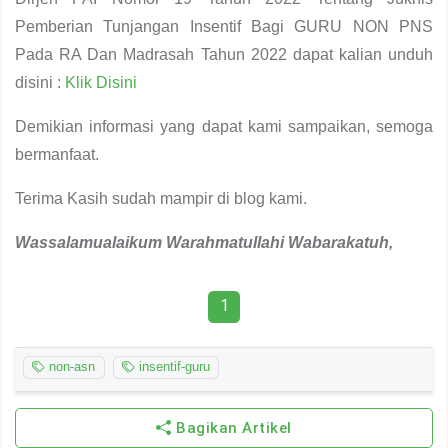
Pemberian Tunjangan Insentif Bagi GURU NON PNS
Pada RA Dan Madrasah Tahun 2022 dapat kalian unduh
disini :
Klik Disini
Demikian informasi yang dapat kami sampaikan, semoga
bermanfaat.
Terima Kasih sudah mampir di blog kami.
Wassalamualaikum
W
arahmatullahi
W
abarakatuh,
1
non-asn
insentif-guru
Bagikan Artikel