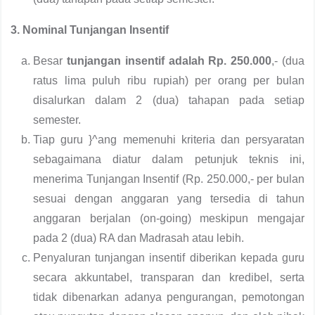
3. Nominal Tunjangan Insentif
Besar
tunjangan insentif adalah Rp. 250.000
,- (dua
ratus lima puluh ribu rupiah) per orang per bulan
disalurkan dalam 2 (dua) tahapan pada setiap
semester.
Tiap guru }^ang memenuhi kriteria dan persyaratan
sebagaimana diatur dalam petunjuk teknis ini,
menerima Tunjangan Insentif (Rp. 250.000,- per bulan
sesuai dengan anggaran yang tersedia di tahun
anggaran berjalan (on-going) meskipun mengajar
pada 2 (dua) RA dan Madrasah atau lebih.
Penyaluran tunjangan insentif diberikan kepada guru
secara akkuntabel, transparan dan kredibel, serta
tidak dibenarkan adanya pengurangan, pemotongan