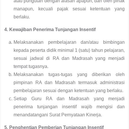
atau pungutan dengan alasan apapun, dan oleh pihak
manapun, kecuali pajak sesuai ketentuan yang
berlaku.
4. Kewajiban Penerima Tunjangan Insentif
Melaksanakan pembelajaran dan/atau bimbingan
kepada peserta didik minimal 1 (satu) tahun pelajaran,
sesuai jadwal di RA dan Madrasah yang menjadi
tempat tugasnya.
Melaksanakan tugas-tugas yang diberikan oleh
pimpinan RA dan Madrasah termasuk administrasi
pembelajaran sesuai dengan ketentuan yang berlaku.
Setiap Guru RA dan Madrasah yang menjadi
penerima tunjangan insentif wajib mengisi dan
menandatangani Surat Pernyataan Kinerja.
5. Penghentian Pemberian Tunjangan Insentif