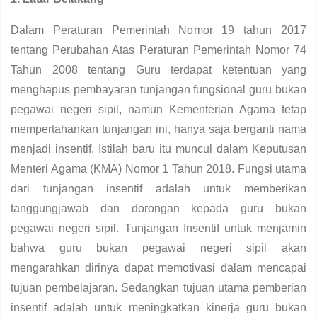
Dalam Peraturan Pemerintah Nomor 19 tahun 2017
tentang Perubahan Atas Peraturan Pemerintah Nomor 74
Tahun 2008 tentang Guru terdapat ketentuan yang
menghapus pembayaran tunjangan fungsional guru bukan
pegawai negeri sipil, namun Kementerian Agama tetap
mempertahankan tunjangan ini, hanya saja berganti nama
menjadi insentif. Istilah baru itu muncul dalam Keputusan
Menteri Agama (KMA) Nomor 1 Tahun 2018. Fungsi utama
dari tunjangan insentif adalah untuk memberikan
tanggungjawab dan dorongan kepada guru bukan
pegawai negeri sipil. Tunjangan Insentif untuk menjamin
bahwa guru bukan pegawai negeri sipil akan
mengarahkan dirinya dapat memotivasi dalam mencapai
tujuan pembelajaran. Sedangkan tujuan utama pemberian
insentif adalah untuk meningkatkan kinerja guru bukan