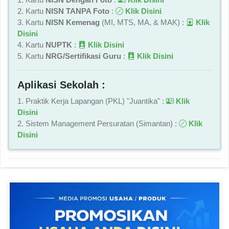
2. Kartu
NISN TANPA Foto
:
Klik Disini
3. Kartu
NISN Kemenag
(MI, MTS, MA, & MAK) :
Klik
Disini
4. Kartu
NUPTK
:
Klik Disini
5. Kartu
NRG/Sertifikasi Guru
:
Klik Disini
Aplikasi Sekolah :
1. Praktik Kerja Lapangan (PKL) "Juantika" :
Klik
Disini
2. Sistem Management Persuratan (Simantan) :
Klik
Disini