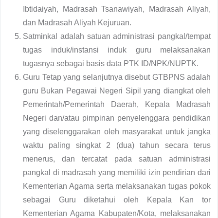
Ibtidaiyah, Madrasah Tsanawiyah, Madrasah Aliyah,
dan Madrasah Aliyah Kejuruan.
Satminkal adalah satuan administrasi pangkal/tempat
tugas induk/instansi induk guru melaksanakan
tugasnya sebagai basis data PTK ID/NPK/NUPTK.
Guru Tetap yang selanjutnya disebut GTBPNS adalah
guru Bukan Pegawai Negeri Sipil yang diangkat oleh
Pemerintah/Pemerintah Daerah, Kepala Madrasah
Negeri dan/atau pimpinan penyelenggara pendidikan
yang diselenggarakan oleh masyarakat untuk jangka
waktu paling singkat 2 (dua) tahun secara terus
menerus, dan tercatat pada satuan administrasi
pangkal di madrasah yang memiliki izin pendirian dari
Kementerian Agama serta melaksanakan tugas pokok
sebagai Guru diketahui oleh Kepala Kan tor
Kementerian Agama Kabupaten/Kota, melaksanakan