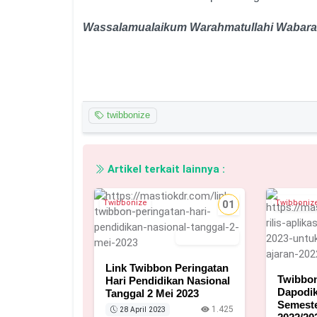
Wassalamualaikum
W
arahmatullahi
W
abara
twibbonize
Artikel terkait lainnya :
Twibbonize
01
Twibboniz
28 April 2023
Link Twibbon Peringatan
Twibbon
Hari Pendidikan Nasional
Dapodik
Tanggal 2 Mei 2023
Semeste
1.425
28 April 2023