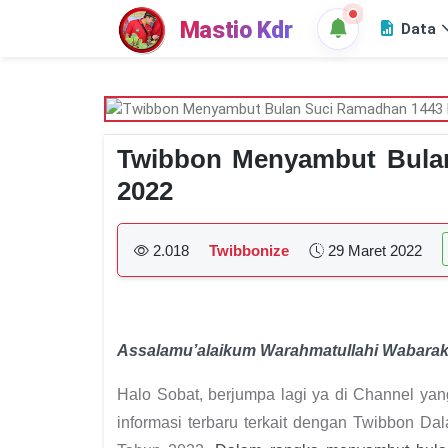
Mastio Kdr
Data
Twibbon Menyambut Bula
2022
2.018
Twibbonize
29 Maret 2022
Assalamu’alaikum Warahmatullahi Wabara
Halo Sobat, berjumpa lagi ya di Channel ya
informasi terbaru terkait dengan Twibbon