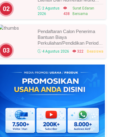
Tahun 2026, Ini Strategi Dan
02
2 Agustus
Surat Edaran
Alurnya
2026
438
Bersama
Pendaftaran Calon Penerima
Bantuan Biaya
Perkuliahan/Pendidikan Periode
Agustus 2026 Resmi Dibuka,
03
4 Agustus 2026
322
Beasiswa
Simak Syarat Dan Jadwal
Lengkapnya