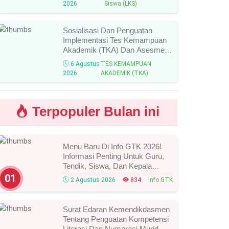
2026
Siswa (LKS)
Peraih Medali!
Sosialisasi Dan Penguatan
Implementasi Tes Kemampuan
Akademik (TKA) Dan Asesmen
Nasional (AN) Jenjang SMK
6 Agustus
TES KEMAMPUAN
Tahun 2026, Ini Jadwal, Materi,
2026
AKADEMIK (TKA)
Dan Link Mengikutinya!
Terpopuler Bulan ini
Menu Baru Di Info GTK 2026!
Informasi Penting Untuk Guru,
Tendik, Siswa, Dan Kepala
Sekolah, Segera Cek Ini Batas
01
2 Agustus 2026
834
Info GTK
Waktunya!
Surat Edaran Kemendikdasmen
Tentang Penguatan Kompetensi
Literasi Dan Numerasi Murid