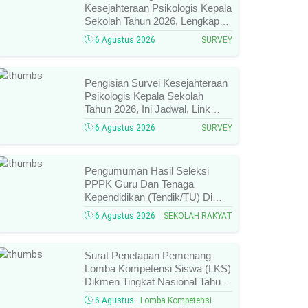
Kesejahteraan Psikologis Kepala
Sekolah Tahun 2026, Lengkap
Link Resmi, Jadwal, Panduan,
6 Agustus 2026
SURVEY
Dan Hal Yang Wajib
Diperhatikan!
Pengisian Survei Kesejahteraan
Psikologis Kepala Sekolah
Tahun 2026, Ini Jadwal, Link
Resmi, Cara Pengisian, Dan
6 Agustus 2026
SURVEY
Ketentuan Lengkapnya!
Pengumuman Hasil Seleksi
PPPK Guru Dan Tenaga
Kependidikan (Tendik/TU) Di
Sekolah Rakyat Tahun 2026
6 Agustus 2026
SEKOLAH RAKYAT
Lingkungan Kementerian Sosial
RI, Ini Daftar Nama Peserta
Yang Lolos!
Surat Penetapan Pemenang
Lomba Kompetensi Siswa (LKS)
Dikmen Tingkat Nasional Tahun
2026 Resmi Terbit, Ini Daftar
6 Agustus
Lomba Kompetensi
Lengkap Nama Juara Dan