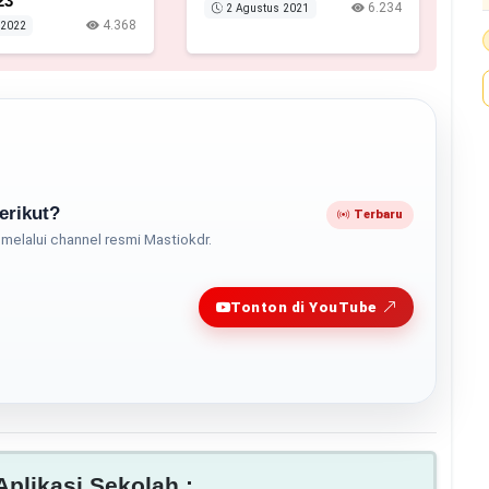
23
6.234
2 Agustus 2021
4.368
 2022
erikut?
Terbaru
melalui channel resmi Mastiokdr.
Play
Tonton di YouTube
plikasi Sekolah :