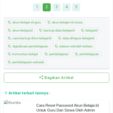
1
2
3
4
5
akun-belajar-id-guru
akun-belajar-id-siswa
akun-belajarid
backup-data-belajarid
belajarid
cara-backup-drive-belajarid
data-dihapus-belajarid
digitalisasi-pembelajaran
edaran-sekolah-terbaru
komunitas-belajar
pembelajaran
pembelajaran
pembelajaran-sekolah
Bagikan Artikel
Artikel terkait lainnya :
Cara Reset Password Akun Belajar.id
Untuk Guru Dan Siswa Oleh Admin