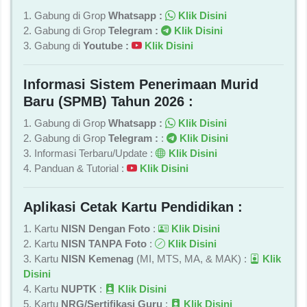
1. Gabung di Grop
Whatsapp :
Klik Disini
2. Gabung di Grop
Telegram :
Klik Disini
3. Gabung di
Youtube :
Klik Disini
Informasi Sistem Penerimaan Murid
Baru (SPMB) Tahun 2026 :
1. Gabung di Grop
Whatsapp :
Klik Disini
2. Gabung di Grop
Telegram :
:
Klik Disini
3. Informasi Terbaru/Update :
Klik Disini
4. Panduan & Tutorial :
Klik Disini
Aplikasi Cetak Kartu Pendidikan :
1. Kartu
NISN Dengan Foto
:
Klik Disini
2. Kartu
NISN TANPA Foto
:
Klik Disini
3. Kartu
NISN Kemenag
(MI, MTS, MA, & MAK) :
Klik
Disini
4. Kartu
NUPTK
:
Klik Disini
5. Kartu
NRG/Sertifikasi Guru
:
Klik Disini