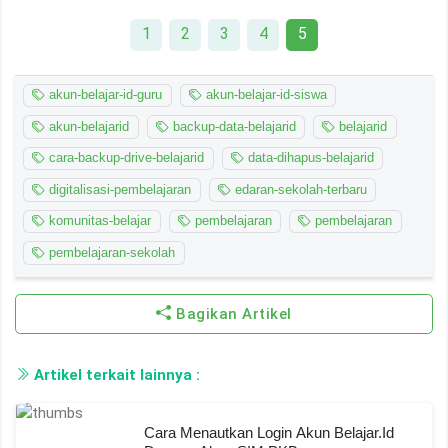
1
2
3
4
5
akun-belajar-id-guru
akun-belajar-id-siswa
akun-belajarid
backup-data-belajarid
belajarid
cara-backup-drive-belajarid
data-dihapus-belajarid
digitalisasi-pembelajaran
edaran-sekolah-terbaru
komunitas-belajar
pembelajaran
pembelajaran
pembelajaran-sekolah
Bagikan Artikel
Artikel terkait lainnya :
Cara Menautkan Login Akun Belajar.id