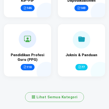
KIP-PIP
Dapodikdasmen
146
140
Pendidikan Profesi
Juknis & Panduan
Guru (PPG)
110
77
Lihat Semua Kategori