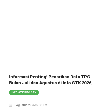
Informasi Penting! Penarikan Data TPG
Bulan Juli dan Agustus di Info GTK 2026,
Catat Tanggalnya! SKTP Belum Terbit
INFO GTK INFO GTK
Januari–Juni, Ini Prosesnya!
8 Agustus 2026
911 x