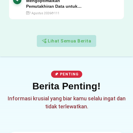
Mengoptimalkan
Pemutakhiran Data untuk
Rapor Pendidikan Tahun
7 Agustus 2026
111
2026, Ini Jadwal, Materi,
Narasumber, dan Link
Mengikutinya!
Lihat Semua Berita
PENTING
Berita Penting!
Informasi krusial yang biar kamu selalu ingat dan
tidak terlewatkan.