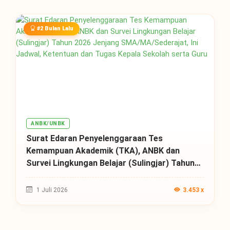
#2 Bulan Lalu
ANBK/UNBK
Surat Edaran Penyelenggaraan Tes
Kemampuan Akademik (TKA), ANBK dan
Survei Lingkungan Belajar (Sulingjar) Tahun
2026 Jenjang SMA/MA/Sederajat, Ini Jadwal,
Ketentuan dan Tugas Kepala Sekolah serta
1 Juli 2026
3.453 x
Guru