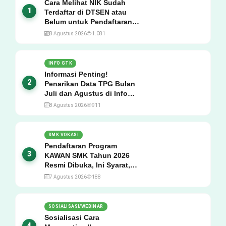
Cara Melihat NIK Sudah
1
Terdaftar di DTSEN atau
Belum untuk Pendaftaran
Bantuan PIP Tahun
8 Agustus 2026
1.081
2026/2027, Ini Cara Cek dan
Syarat Perubahan Desil!
INFO GTK
Informasi Penting!
2
Penarikan Data TPG Bulan
Juli dan Agustus di Info
GTK 2026, Catat
8 Agustus 2026
911
Tanggalnya! SKTP Belum
Terbit Januari–Juni, Ini
Prosesnya!
SMK VOKASI
Pendaftaran Program
3
KAWAN SMK Tahun 2026
Resmi Dibuka, Ini Syarat,
Berkas, Jadwal, Batas
7 Agustus 2026
188
Waktu, dan Cara
Pendaftarannya!
SOSIALISASI/WEBINAR
Sosialisasi Cara
4