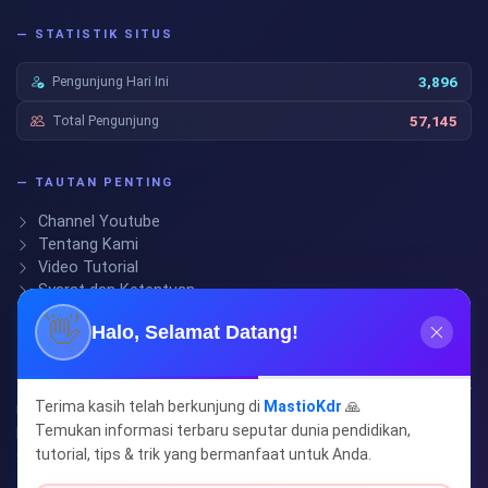
— STATISTIK SITUS
Pengunjung Hari Ini
3,896
Total Pengunjung
57,145
— TAUTAN PENTING
Channel Youtube
Tentang Kami
Video Tutorial
Syarat dan Ketentuan
👋
Halo, Selamat Datang!
— IKUTI KAMI
Temukan berbagai Informasi Terbaru, Tutorial, Tips dan Trik
Terima kasih telah berkunjung di
MastioKdr
🙏
menarik seputar Dunia Pendidikan, Hoby dan lain-lain. Jangan
Temukan informasi terbaru seputar dunia pendidikan,
lupa ikuti juga di Channel Youtube MasTio Kdr, Klik Tombol Like,
tutorial, tips & trik yang bermanfaat untuk Anda.
Subscribe, dan Berikan Komentarmu.